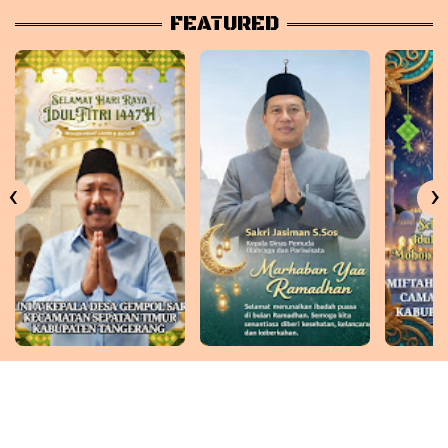
FEATURED
‹
›