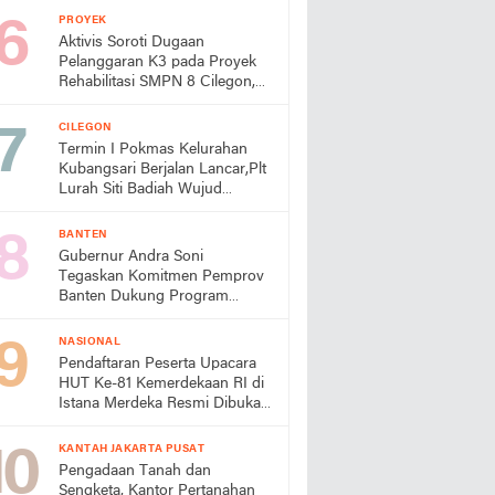
Turun Tangan
PROYEK
Aktivis Soroti Dugaan
Pelanggaran K3 pada Proyek
Rehabilitasi SMPN 8 Cilegon,
Minta Dindik Bertindak
CILEGON
Termin I Pokmas Kelurahan
Kubangsari Berjalan Lancar,Plt
Lurah Siti Badiah Wujud
Kolaborasi untuk Kemajuan
Lingkungan
BANTEN
Gubernur Andra Soni
Tegaskan Komitmen Pemprov
Banten Dukung Program
Makan Bergizi Gratis
NASIONAL
Pendaftaran Peserta Upacara
HUT Ke-81 Kemerdekaan RI di
Istana Merdeka Resmi Dibuka
Hari Ini 5 Agustus 2026
KANTAH JAKARTA PUSAT
Pengadaan Tanah dan
Sengketa, Kantor Pertanahan