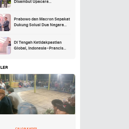
Disambut Upacara
Kehormatan Kenegaraan
Prancis
Prabowo dan Macron Sepakat
Dukung Solusi Dua Negara
untuk Palestina
Di Tengah Ketidakpastian
Global, Indonesia–Prancis
Perkuat Kemitraan Strategis
energi hingga pendidikan
LER
CALON KADES