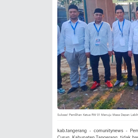
Sukses! Pemilihan Ketua RW 01 Menuju Masa Depan Lebih
kab.tangerang - comunitynews - Pe
Curug, Kabupaten Tangerang, tidak han