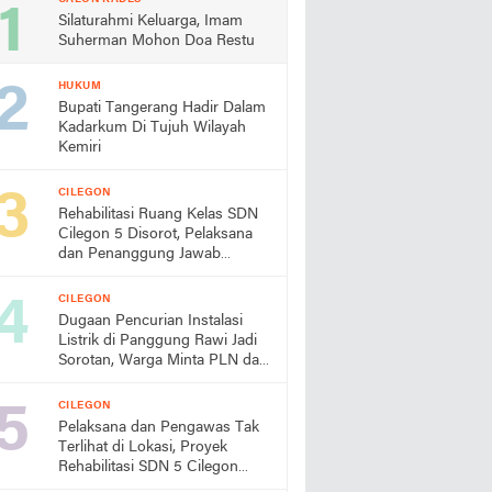
Silaturahmi Keluarga, Imam
Suherman Mohon Doa Restu
HUKUM
Bupati Tangerang Hadir Dalam
Kadarkum Di Tujuh Wilayah
Kemiri
CILEGON
Rehabilitasi Ruang Kelas SDN
Cilegon 5 Disorot, Pelaksana
dan Penanggung Jawab
Lapangan Diduga Jarang
Berada di Lokasi
CILEGON
Dugaan Pencurian Instalasi
Listrik di Panggung Rawi Jadi
Sorotan, Warga Minta PLN dan
Aparat Segera Bertindak
CILEGON
Pelaksana dan Pengawas Tak
Terlihat di Lokasi, Proyek
Rehabilitasi SDN 5 Cilegon
Disorot, Dindikbud Diminta