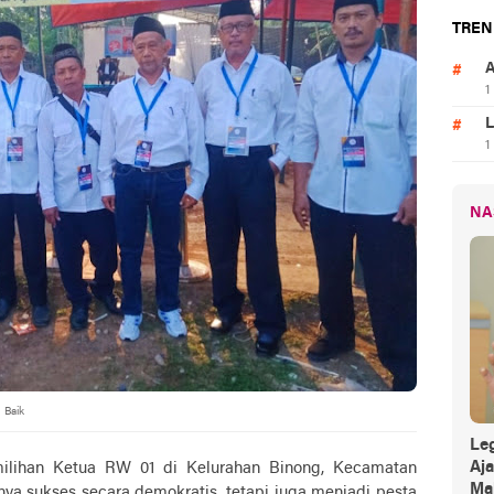
TREN
A
1
L
1
NA
 Baik
Leg
Aj
milihan Ketua RW 01 di Kelurahan Binong, Kecamatan
Mak
ya sukses secara demokratis, tetapi juga menjadi pesta