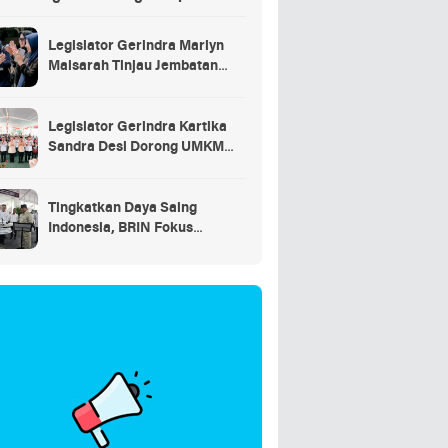
saran
Legislator Gerindra Marlyn
Maisarah Tinjau Jembatan
Gantung Cibeber, Pastikan
Aspirasi Warga Terlaksana
Legislator Gerindra Kartika
Sandra Desi Dorong UMKM
Palembang Lindungi Merek
Usaha
Tingkatkan Daya Saing
Indonesia, BRIN Fokus
Kembangkan Teknologi Nuklir
hingga AI