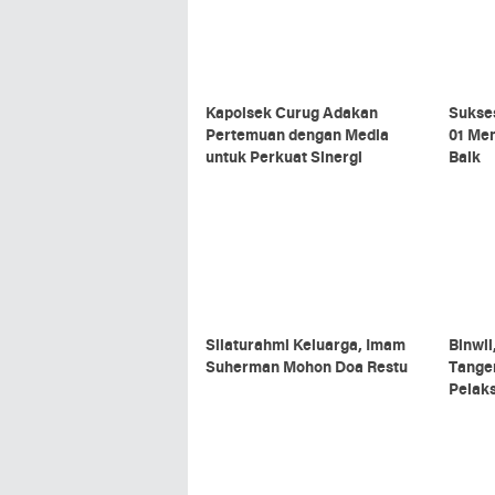
Kapolsek Curug Adakan
Sukse
Pertemuan dengan Media
01 Me
untuk Perkuat Sinergi
Baik
Silaturahmi Keluarga, Imam
Binwil
Suherman Mohon Doa Restu
Tange
Pelak
Pokok 