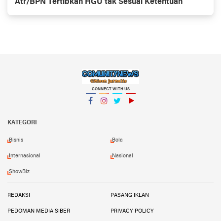
Atr/BPN Tertibkan HGU tak Sesuai Ketentuan
CONNECT WITH US
Facebook
Instagram
Twitter
YouTube
KATEGORI
Bisnis
Bola
Internasional
Nasional
ShowBiz
REDAKSI
PASANG IKLAN
PEDOMAN MEDIA SIBER
PRIVACY POLICY