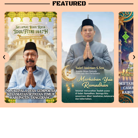
FEATURED
‹
›