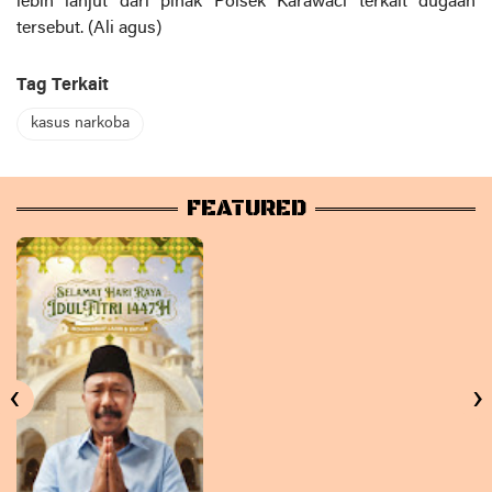
lebih lanjut dari pihak Polsek Karawaci terkait dugaan
tersebut. (Ali agus)
Tag Terkait
kasus narkoba
FEATURED
‹
›