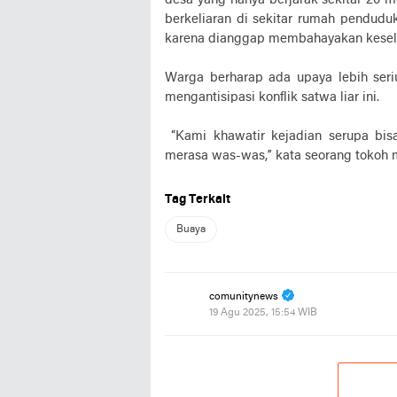
desa yang hanya berjarak sekitar 20 m
berkeliaran di sekitar rumah pendudu
karena dianggap membahayakan kesel
Warga berharap ada upaya lebih seri
mengantisipasi konflik satwa liar ini.
“Kami khawatir kejadian serupa bisa
merasa was-was,” kata seorang tokoh 
Tag Terkait
Buaya
comunitynews
19 Agu 2025, 15:54 WIB