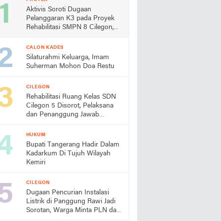
Aktivis Soroti Dugaan
Pelanggaran K3 pada Proyek
Rehabilitasi SMPN 8 Cilegon,
Minta Dindik Bertindak
CALON KADES
Silaturahmi Keluarga, Imam
Suherman Mohon Doa Restu
CILEGON
Rehabilitasi Ruang Kelas SDN
Cilegon 5 Disorot, Pelaksana
dan Penanggung Jawab
Lapangan Diduga Jarang
Berada di Lokasi
HUKUM
Bupati Tangerang Hadir Dalam
Kadarkum Di Tujuh Wilayah
Kemiri
CILEGON
Dugaan Pencurian Instalasi
Listrik di Panggung Rawi Jadi
Sorotan, Warga Minta PLN dan
Aparat Segera Bertindak