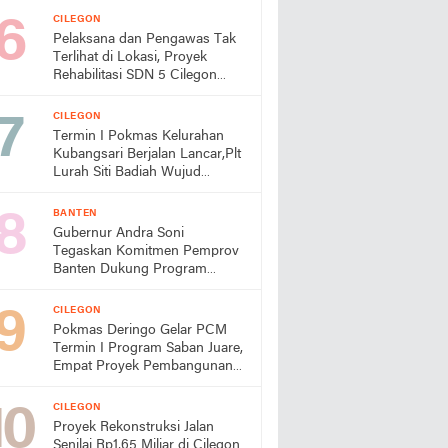
CILEGON
Pelaksana dan Pengawas Tak
Terlihat di Lokasi, Proyek
Rehabilitasi SDN 5 Cilegon
Disorot, Dindikbud Diminta
Turun Tangan
CILEGON
Termin I Pokmas Kelurahan
Kubangsari Berjalan Lancar,Plt
Lurah Siti Badiah Wujud
Kolaborasi untuk Kemajuan
Lingkungan
BANTEN
Gubernur Andra Soni
Tegaskan Komitmen Pemprov
Banten Dukung Program
Makan Bergizi Gratis
CILEGON
Pokmas Deringo Gelar PCM
Termin I Program Saban Juare,
Empat Proyek Pembangunan
Segera Dimulai
CILEGON
Proyek Rekonstruksi Jalan
Senilai Rp1,65 Miliar di Cilegon