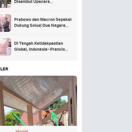
Disambut Upacara
Kehormatan Kenegaraan
Prancis
Prabowo dan Macron Sepakat
Dukung Solusi Dua Negara
untuk Palestina
Di Tengah Ketidakpastian
Global, Indonesia–Prancis
Perkuat Kemitraan Strategis
energi hingga pendidikan
LER
PROYEK