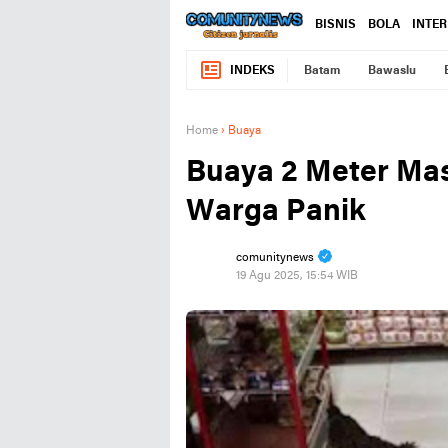
BISNIS
BOLA
INTE
INDEKS
Batam
Bawaslu
Home
›
Buaya
Buaya 2 Meter Mas
Warga Panik
comunitynews
19 Agu 2025, 15:54 WIB