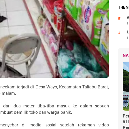
TREN
A
1
L
1
NA
cekam terjadi di Desa Wayo, Kecamatan Taliabu Barat,
5) malam.
h dari dua meter tiba-tiba masuk ke dalam sebuah
embuat pemilik toko dan warga panik.
Pe
81
 menyebar di media sosial setelah rekaman video
Res