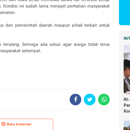
eter dari rawa besar membuat satwa liar tersebut kerap
k. Kondisi ini sudah lama menjadi perhatian masyarakat
amatan.
us dari pemerintah daerah maupun pihak terkait untuk
IN
 terulang. Semoga ada solusi agar warga tidak terus
masyarakat setempat.
RI
Pe
Ko
Buka komentar