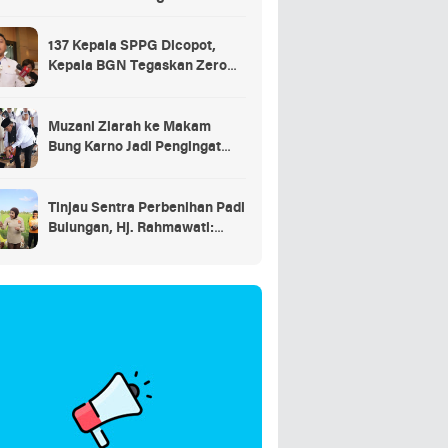
137 Kepala SPPG Dicopot,
Kepala BGN Tegaskan Zero
Tolerance Kasus Keracunan
MBG
Muzani Ziarah ke Makam
Bung Karno Jadi Pengingat
Indonesia Rumah Bersama
Tinjau Sentra Perbenihan Padi
Bulungan, Hj. Rahmawati:
Program Prabowo Bikin
Petani Makin Optimistis