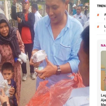
TREN
A
1
L
1
NA
Leg
Aj
Mak