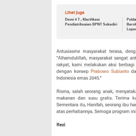
Lihat juga
Demi 4 T , Klarifikasi
Polda
Pendistribusian BPNT Sukadiri
Baro
Lope
Pand
Antusiasme masyarakat terasa, denga
"Alhamdulillah, masyarakat sangat an
rakyat, kami melakukan aksi berbagi
dengan konsep
Prabowo Subianto
da
Indonesia emas 2045."
Risma, salah seorang anak, menyata
makanan dan susu gratis. Terima ka
Sementara itu, Hanifah, seorang ibu h
atas perhatiannya. Semoga program ini 
Rezi