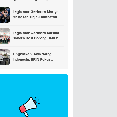
saran
Legislator Gerindra Marlyn
Maisarah Tinjau Jembatan
Gantung Cibeber, Pastikan
Aspirasi Warga Terlaksana
Legislator Gerindra Kartika
Sandra Desi Dorong UMKM
Palembang Lindungi Merek
Usaha
Tingkatkan Daya Saing
Indonesia, BRIN Fokus
Kembangkan Teknologi Nuklir
hingga AI