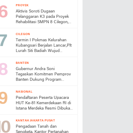
Turun Tangan
PROYEK
Aktivis Soroti Dugaan
Pelanggaran K3 pada Proyek
Rehabilitasi SMPN 8 Cilegon,
Minta Dindik Bertindak
CILEGON
Termin I Pokmas Kelurahan
Kubangsari Berjalan Lancar,Plt
Lurah Siti Badiah Wujud
Kolaborasi untuk Kemajuan
Lingkungan
BANTEN
Gubernur Andra Soni
Tegaskan Komitmen Pemprov
Banten Dukung Program
Makan Bergizi Gratis
NASIONAL
Pendaftaran Peserta Upacara
HUT Ke-81 Kemerdekaan RI di
Istana Merdeka Resmi Dibuka
Hari Ini 5 Agustus 2026
KANTAH JAKARTA PUSAT
Pengadaan Tanah dan
Sengketa, Kantor Pertanahan