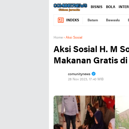
BISNIS
BOLA
INTE
INDEKS
Batam
Bawaslu
Home
›
Aksi Sosial
Aksi Sosial H. M S
Makanan Gratis di
comunitynews
28 Nov 2023, 17:40 WIB