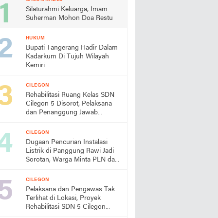
Silaturahmi Keluarga, Imam
Suherman Mohon Doa Restu
HUKUM
Bupati Tangerang Hadir Dalam
Kadarkum Di Tujuh Wilayah
Kemiri
CILEGON
Rehabilitasi Ruang Kelas SDN
Cilegon 5 Disorot, Pelaksana
dan Penanggung Jawab
Lapangan Diduga Jarang
Berada di Lokasi
CILEGON
Dugaan Pencurian Instalasi
Listrik di Panggung Rawi Jadi
Sorotan, Warga Minta PLN dan
Aparat Segera Bertindak
CILEGON
Pelaksana dan Pengawas Tak
Terlihat di Lokasi, Proyek
Rehabilitasi SDN 5 Cilegon
Disorot, Dindikbud Diminta