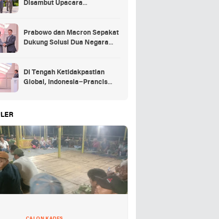
Disambut Upacara
Kehormatan Kenegaraan
Prancis
Prabowo dan Macron Sepakat
Dukung Solusi Dua Negara
untuk Palestina
Di Tengah Ketidakpastian
Global, Indonesia–Prancis
Perkuat Kemitraan Strategis
energi hingga pendidikan
LER
CALON KADES