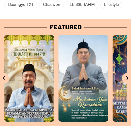
Beomgyu TXT
Chaewon
LE SSERAFIM
Lifestyle
FEATURED
‹
›