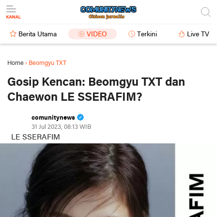
Berita Utama
VIDEO
Terkini
Live TV
Home
›
Beomgyu TXT
Gosip Kencan: Beomgyu TXT dan
Chaewon LE SSERAFIM?
comunitynews
31 Jul 2023, 08:13 WIB
LE SSERAFIM