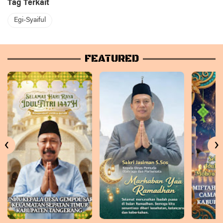
Tag Terkait
Egi-Syaiful
FEATURED
‹
›