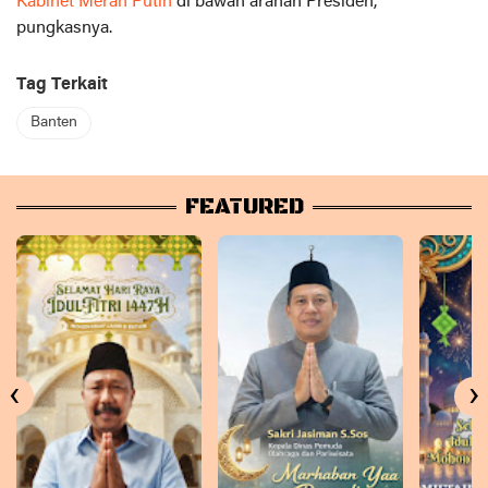
Kabinet Merah Putih
di bawah arahan Presiden,”
pungkasnya.
Tag Terkait
Banten
FEATURED
‹
›