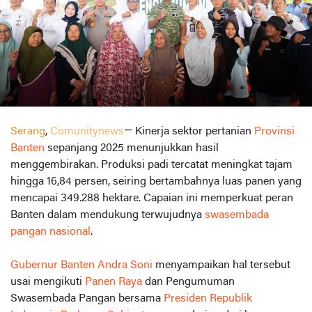
Serang
,
Comunitynews
— Kinerja sektor pertanian
Provinsi
Banten
sepanjang 2025 menunjukkan hasil
menggembirakan. Produksi padi tercatat meningkat tajam
hingga 16,84 persen, seiring bertambahnya luas panen yang
mencapai 349.288 hektare. Capaian ini memperkuat peran
Banten dalam mendukung terwujudnya
swasembada
pangan nasional
.
Gubernur Banten Andra Soni
menyampaikan hal tersebut
usai mengikuti
Panen Raya
dan Pengumuman
Swasembada Pangan bersama
Presiden Republik