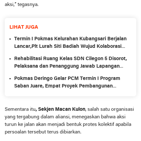
aksi,” tegasnya.
LIHAT JUGA
Termin I Pokmas Kelurahan Kubangsari Berjalan
Lancar,Plt Lurah Siti Badiah Wujud Kolaborasi
untuk Kemajuan Lingkungan
Rehabilitasi Ruang Kelas SDN Cilegon 5 Disorot,
Pelaksana dan Penanggung Jawab Lapangan
Diduga Jarang Berada di Lokasi
Pokmas Deringo Gelar PCM Termin I Program
Saban Juare, Empat Proyek Pembangunan
Segera Dimulai
Sementara itu
, Sekjen Macan Kulon
, salah satu organisasi
yang tergabung dalam aliansi, menegaskan bahwa aksi
turun ke jalan akan menjadi bentuk protes kolektif apabila
persoalan tersebut terus dibiarkan.