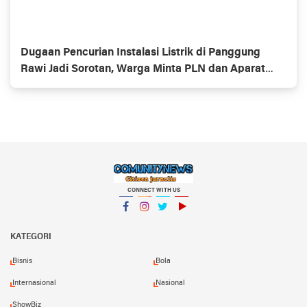
Dugaan Pencurian Instalasi Listrik di Panggung
Rawi Jadi Sorotan, Warga Minta PLN dan Aparat
Segera Bertindak
CONNECT WITH US
Facebook
Instagram
Twitter
YouTube
KATEGORI
Bisnis
Bola
Internasional
Nasional
ShowBiz