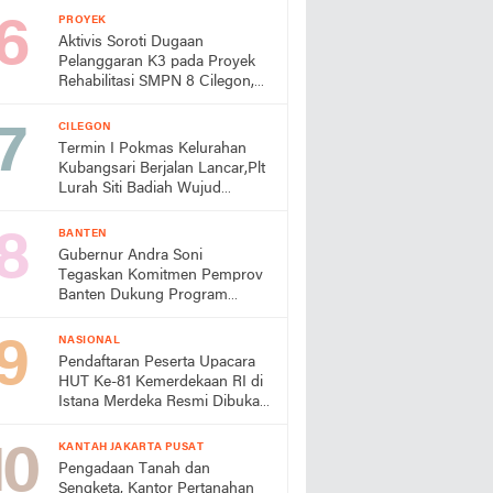
Turun Tangan
PROYEK
Aktivis Soroti Dugaan
Pelanggaran K3 pada Proyek
Rehabilitasi SMPN 8 Cilegon,
Minta Dindik Bertindak
CILEGON
Termin I Pokmas Kelurahan
Kubangsari Berjalan Lancar,Plt
Lurah Siti Badiah Wujud
Kolaborasi untuk Kemajuan
Lingkungan
BANTEN
Gubernur Andra Soni
Tegaskan Komitmen Pemprov
Banten Dukung Program
Makan Bergizi Gratis
NASIONAL
Pendaftaran Peserta Upacara
HUT Ke-81 Kemerdekaan RI di
Istana Merdeka Resmi Dibuka
Hari Ini 5 Agustus 2026
KANTAH JAKARTA PUSAT
Pengadaan Tanah dan
Sengketa, Kantor Pertanahan