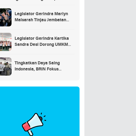
saran
Legislator Gerindra Marlyn
Maisarah Tinjau Jembatan
Gantung Cibeber, Pastikan
Aspirasi Warga Terlaksana
Legislator Gerindra Kartika
Sandra Desi Dorong UMKM
Palembang Lindungi Merek
Usaha
Tingkatkan Daya Saing
Indonesia, BRIN Fokus
Kembangkan Teknologi Nuklir
hingga AI