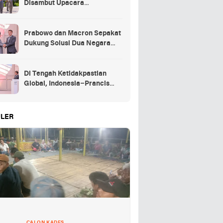
Disambut Upacara
Kehormatan Kenegaraan
Prancis
Prabowo dan Macron Sepakat
Dukung Solusi Dua Negara
untuk Palestina
Di Tengah Ketidakpastian
Global, Indonesia–Prancis
Perkuat Kemitraan Strategis
energi hingga pendidikan
LER
CALON KADES