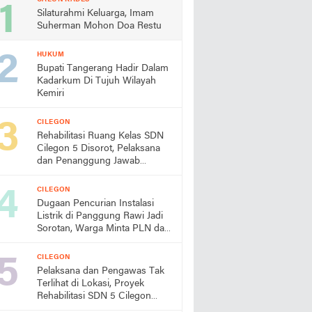
Silaturahmi Keluarga, Imam
Suherman Mohon Doa Restu
HUKUM
Bupati Tangerang Hadir Dalam
Kadarkum Di Tujuh Wilayah
Kemiri
CILEGON
Rehabilitasi Ruang Kelas SDN
Cilegon 5 Disorot, Pelaksana
dan Penanggung Jawab
Lapangan Diduga Jarang
Berada di Lokasi
CILEGON
Dugaan Pencurian Instalasi
Listrik di Panggung Rawi Jadi
Sorotan, Warga Minta PLN dan
Aparat Segera Bertindak
CILEGON
Pelaksana dan Pengawas Tak
Terlihat di Lokasi, Proyek
Rehabilitasi SDN 5 Cilegon
Disorot, Dindikbud Diminta