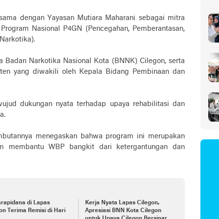
Sa
a sama dengan Yayasan Mutiara Maharani sebagai mitra
 Program Nasional P4GN (Pencegahan, Pemberantasan,
Narkotika).
a Badan Narkotika Nasional Kota (BNNK) Cilegon, serta
nten yang diwakili oleh Kepala Bidang Pembinaan dan
wujud dukungan nyata terhadap upaya rehabilitasi dan
a.
ambutannya menegaskan bahwa program ini merupakan
am membantu WBP bangkit dari ketergantungan dan
rapidana di Lapas
Kerja Nyata Lapas Cilegon,
on Terima Remisi di Hari
Apresiasi BNN Kota Cilegon
untuk Upaya Cilegon Bersinar