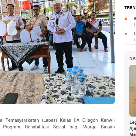
TREN
A
1
L
1
NA
Pemasyarakatan (Lapas) Kelas IIA Cilegon Kanwil
Leg
Program Rehabilitasi Sosial bagi Warga Binaan
Aj
Mak