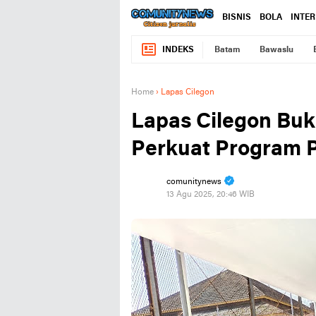
BISNIS
BOLA
INTE
INDEKS
Batam
Bawaslu
Home
›
Lapas Cilegon
Lapas Cilegon Buk
Perkuat Program
comunitynews
13 Agu 2025, 20:46 WIB