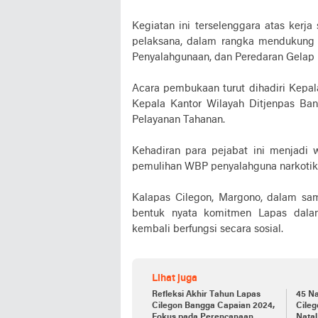
Kegiatan ini terselenggara atas kerj
pelaksana, dalam rangka mendukung
Penyalahgunaan, dan Peredaran Gelap 
Acara pembukaan turut dihadiri Kepal
Kepala Kantor Wilayah Ditjenpas Ba
Pelayanan Tahanan.
Kehadiran para pejabat ini menjadi 
pemulihan WBP penyalahguna narkotik
Kalapas Cilegon, Margono, dalam s
bentuk nyata komitmen Lapas dal
kembali berfungsi secara sosial.
Lihat juga
Refleksi Akhir Tahun Lapas
45 Na
Cilegon Bangga Capaian 2024,
Cileg
Fokus pada Perencanaan
Natal