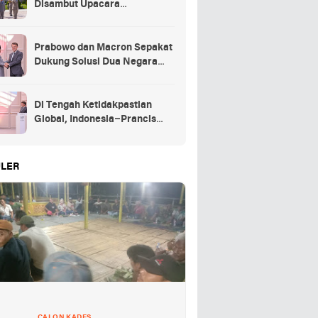
Disambut Upacara
Kehormatan Kenegaraan
Prancis
Prabowo dan Macron Sepakat
Dukung Solusi Dua Negara
untuk Palestina
Di Tengah Ketidakpastian
Global, Indonesia–Prancis
Perkuat Kemitraan Strategis
energi hingga pendidikan
LER
CALON KADES