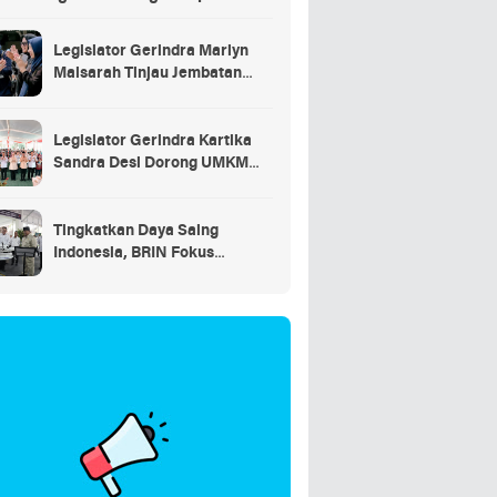
saran
Legislator Gerindra Marlyn
Maisarah Tinjau Jembatan
Gantung Cibeber, Pastikan
Aspirasi Warga Terlaksana
Legislator Gerindra Kartika
Sandra Desi Dorong UMKM
Palembang Lindungi Merek
Usaha
Tingkatkan Daya Saing
Indonesia, BRIN Fokus
Kembangkan Teknologi Nuklir
hingga AI