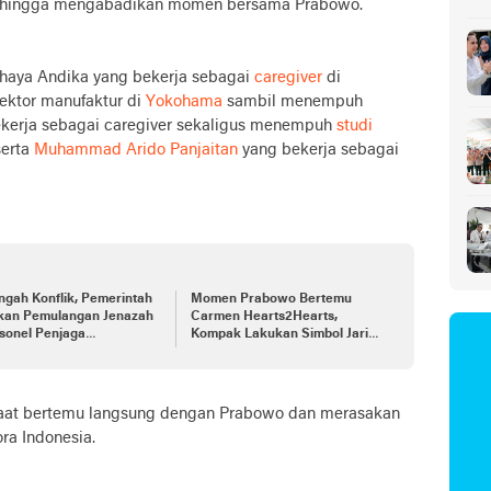
 hingga mengabadikan momen bersama Prabowo.
Sa
ochaya Andika yang bekerja sebagai
caregiver
di
ektor manufaktur di
Yokohama
sambil menempuh
kerja sebagai caregiver sekaligus menempuh
studi
serta
Muhammad Arido Panjaitan
yang bekerja sebagai
ngah Konflik, Pemerintah
Momen Prabowo Bertemu
ikan Pemulangan Jenazah
Carmen Hearts2Hearts,
sonel Penjaga
Kompak Lakukan Simbol Jari
amaian di Lebanon
Hati
aat bertemu langsung dengan Prabowo dan merasakan
ra Indonesia.