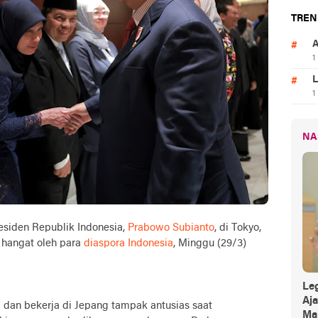
TREN
A
1
L
1
NA
siden Republik Indonesia,
Prabowo Subianto
, di Tokyo,
 hangat oleh para
diaspora Indonesia
, Minggu (29/3)
Leg
Aj
 dan bekerja di Jepang tampak antusias saat
Mak