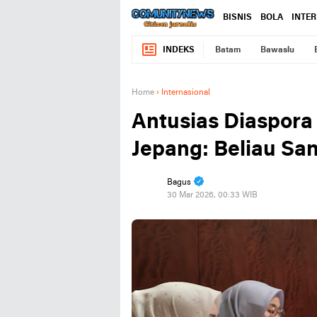
BISNIS
BOLA
INTE
INDEKS
Batam
Bawaslu
Home
›
Internasional
Antusias Diaspora
Jepang: Beliau San
Bagus
30 Mar 2026, 00:33 WIB