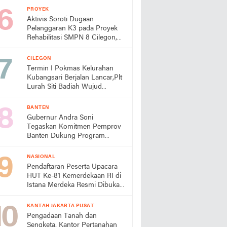
Turun Tangan
PROYEK
Aktivis Soroti Dugaan
Pelanggaran K3 pada Proyek
Rehabilitasi SMPN 8 Cilegon,
Minta Dindik Bertindak
CILEGON
Termin I Pokmas Kelurahan
Kubangsari Berjalan Lancar,Plt
Lurah Siti Badiah Wujud
Kolaborasi untuk Kemajuan
Lingkungan
BANTEN
Gubernur Andra Soni
Tegaskan Komitmen Pemprov
Banten Dukung Program
Makan Bergizi Gratis
NASIONAL
Pendaftaran Peserta Upacara
HUT Ke-81 Kemerdekaan RI di
Istana Merdeka Resmi Dibuka
Hari Ini 5 Agustus 2026
KANTAH JAKARTA PUSAT
Pengadaan Tanah dan
Sengketa, Kantor Pertanahan