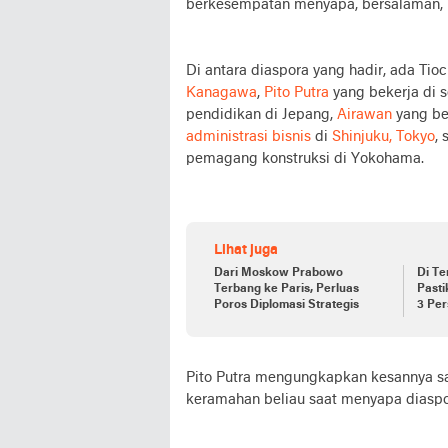
berkesempatan menyapa, bersalaman,
Di antara diaspora yang hadir, ada Ti
Kanagawa
,
Pito Putra
yang bekerja di s
pendidikan di Jepang,
Airawan
yang be
administrasi bisnis
di
Shinjuku, Tokyo
, 
pemagang konstruksi di Yokohama.
Lihat juga
Dari Moskow Prabowo
Di Te
Terbang ke Paris, Perluas
Past
Poros Diplomasi Strategis
3 Per
Perd
Pito Putra mengungkapkan kesannya s
keramahan beliau saat menyapa diaspo