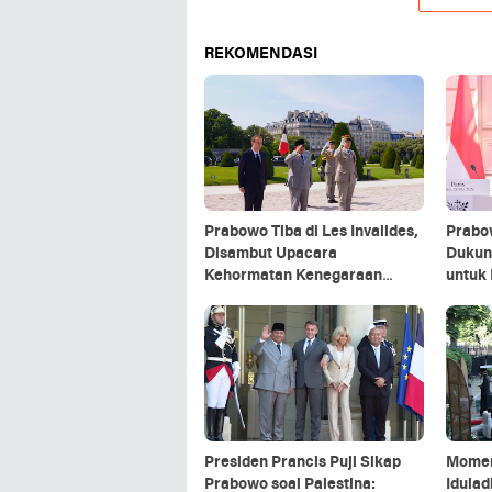
REKOMENDASI
Prabowo Tiba di Les Invalides,
Prabo
Disambut Upacara
Dukun
Kehormatan Kenegaraan
untuk 
Prancis
Presiden Prancis Puji Sikap
Momen
Prabowo soal Palestina:
Idula