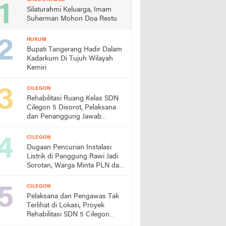
Silaturahmi Keluarga, Imam
Suherman Mohon Doa Restu
HUKUM
Bupati Tangerang Hadir Dalam
Kadarkum Di Tujuh Wilayah
Kemiri
CILEGON
Rehabilitasi Ruang Kelas SDN
Cilegon 5 Disorot, Pelaksana
dan Penanggung Jawab
Lapangan Diduga Jarang
Berada di Lokasi
CILEGON
Dugaan Pencurian Instalasi
Listrik di Panggung Rawi Jadi
Sorotan, Warga Minta PLN dan
Aparat Segera Bertindak
CILEGON
Pelaksana dan Pengawas Tak
Terlihat di Lokasi, Proyek
Rehabilitasi SDN 5 Cilegon
Disorot, Dindikbud Diminta