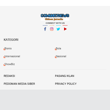
CONNECT WITH US
Facebook
Instagram
Twitter
YouTube
KATEGORI
Bisnis
Bola
Internasional
Nasional
ShowBiz
REDAKSI
PASANG IKLAN
PEDOMAN MEDIA SIBER
PRIVACY POLICY
DISCLAIMER
TRANDSATU
Copyright ©
2026 Comunitynews