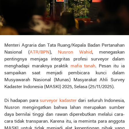
Menteri Agraria dan Tata Ruang/Kepala Badan Pertanahan
Nasional (
ATR/BPN
),
Nusron Wahid
, menegaskan
pentingnya menjaga integritas profesi surveyor dalam
menghadapi maraknya praktik
mafia tanah
. Pesan itu ia
sampaikan saat menjadi pembicara kunci dalam
Musyawarah Nasional (Munas) Masyarakat Ahli Survey
Kadaster Indonesia (MASKI) 2025, Selasa (25/11/2025).
Di hadapan para
surveyor kadaster
dari seluruh Indonesia,
Nusron mengingatkan bahwa lahan merupakan sumber
daya bernilai tinggi dan rawan diperebutkan melalui cara-
cara tidak transparan. Karena itu, ia meminta para anggota
MASKI untuk tidak menjadi alat kepentingan pihak yang