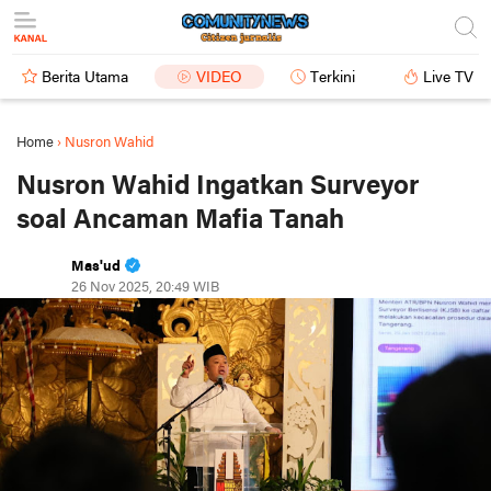
Berita Utama
VIDEO
Terkini
Live TV
Home
›
Nusron Wahid
Nusron Wahid Ingatkan Surveyor
soal Ancaman Mafia Tanah
Mas'ud
26 Nov 2025, 20:49 WIB