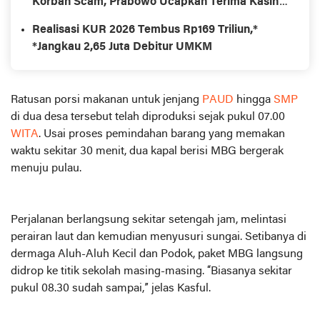
Korban Scam, Prabowo Ucapkan Terima Kasih
ke PM Thailand
Realisasi KUR 2026 Tembus Rp169 Triliun,*
*Jangkau 2,65 Juta Debitur UMKM
Ratusan porsi makanan untuk jenjang
PAUD
hingga
SMP
di dua desa tersebut telah diproduksi sejak pukul 07.00
WITA
. Usai proses pemindahan barang yang memakan
waktu sekitar 30 menit, dua kapal berisi MBG bergerak
menuju pulau.
Perjalanan berlangsung sekitar setengah jam, melintasi
perairan laut dan kemudian menyusuri sungai. Setibanya di
dermaga Aluh-Aluh Kecil dan Podok, paket MBG langsung
didrop ke titik sekolah masing-masing. “Biasanya sekitar
pukul 08.30 sudah sampai,” jelas Kasful.