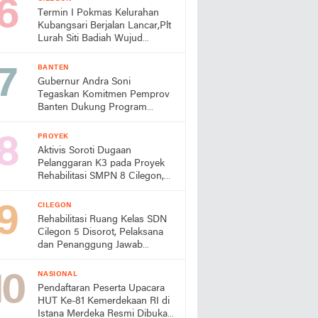
Termin I Pokmas Kelurahan
Kubangsari Berjalan Lancar,Plt
Lurah Siti Badiah Wujud
Kolaborasi untuk Kemajuan
Lingkungan
BANTEN
Gubernur Andra Soni
Tegaskan Komitmen Pemprov
Banten Dukung Program
Makan Bergizi Gratis
PROYEK
Aktivis Soroti Dugaan
Pelanggaran K3 pada Proyek
Rehabilitasi SMPN 8 Cilegon,
Minta Dindik Bertindak
CILEGON
Rehabilitasi Ruang Kelas SDN
Cilegon 5 Disorot, Pelaksana
dan Penanggung Jawab
Lapangan Diduga Jarang
Berada di Lokasi
NASIONAL
Pendaftaran Peserta Upacara
HUT Ke-81 Kemerdekaan RI di
Istana Merdeka Resmi Dibuka