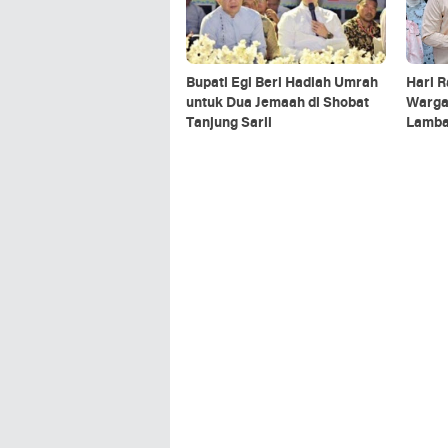
Bupati Egi Beri Hadiah Umrah
Hari R
untuk Dua Jemaah di Shobat
Warga 
Tanjung Sarii
Lamba