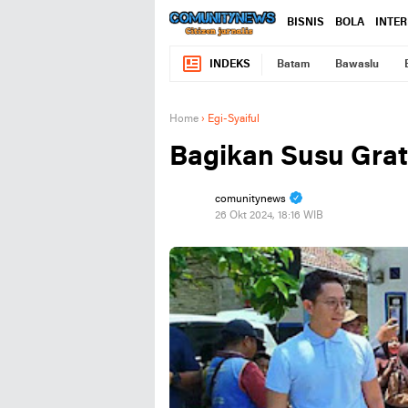
BISNIS
BOLA
INTE
INDEKS
Batam
Bawaslu
Home
›
Egi-Syaiful
Bagikan Susu Grati
comunitynews
26 Okt 2024, 18:16 WIB