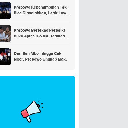
Prabowo Kepemimpinan Tak
Bisa Dihadiahkan, Lahir Lewat
Kesulitan dan Keberanian
Prabowo Bertekad Perbaiki
Buku Ajar SD-SMA, Jadikan
Negara Lain sebagai
Referensi
Dari Ben Mboi hingga Cak
Noer, Prabowo Ungkap Makna
Kepemimpinan: Bekerja,
Cintai Rakyat & Gunakan Akal
Sehat*