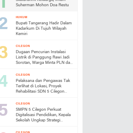
Suherman Mohon Doa Restu
HUKUM
Bupati Tangerang Hadir Dalam
Kadarkum Di Tujuh Wilayah
Kemiri
CILEGON
Dugaan Pencurian Instalasi
Listrik di Panggung Rawi Jadi
Sorotan, Warga Minta PLN dan
Aparat Segera Bertindak
CILEGON
Pelaksana dan Pengawas Tak
Terlihat di Lokasi, Proyek
Rehabilitasi SDN 5 Cilegon
Disorot, Dindikbud Diminta
Turun Tangan
CILEGON
SMPN 5 Cilegon Perkuat
Digitalisasi Pendidikan, Kepala
Sekolah Ungkap Strategi
Pengembangan dan Program
Unggulan Siswa
CILEGON