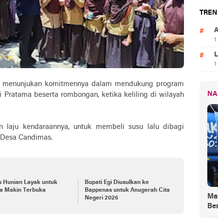
TREN
A
1
L
1
ma menunjukan komitmennya dalam mendukung program
NA
gi Pratama beserta rombongan, ketika keliling di wilayah
 laju kendaraannya, untuk membeli susu lalu dibagi
 Desa Candimas.
s Hunian Layak untuk
Bupati Egi Diusulkan ke
a Makin Terbuka
Bappenas untuk Anugerah Cita
Ma
Negeri 2026
Be