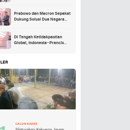
Kehormatan Kenegaraan
Prancis
Prabowo dan Macron Sepakat
Dukung Solusi Dua Negara
untuk Palestina
Di Tengah Ketidakpastian
Global, Indonesia–Prancis
Perkuat Kemitraan Strategis
energi hingga pendidikan
LER
CALON KADES
Silaturahmi Keluarga, Imam