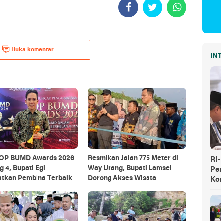
Buka komentar
IN
TOP BUMD Awards 2026
Resmikan Jalan 775 Meter di
RI
g 4, Bupati Egi
Way Urang, Bupati Lamsel
Pe
atkan Pembina Terbaik
Dorong Akses Wisata
Ko