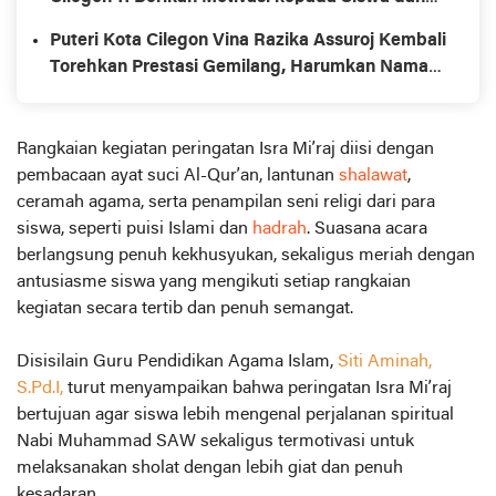
Dewan Guru
Puteri Kota Cilegon Vina Razika Assuroj Kembali
Torehkan Prestasi Gemilang, Harumkan Nama
Banten di Kancah Nasional dan Internasional
Rangkaian kegiatan peringatan Isra Mi’raj diisi dengan
pembacaan ayat suci Al-Qur’an, lantunan
shalawat
,
ceramah agama, serta penampilan seni religi dari para
siswa, seperti puisi Islami dan
hadrah
. Suasana acara
berlangsung penuh kekhusyukan, sekaligus meriah dengan
antusiasme siswa yang mengikuti setiap rangkaian
kegiatan secara tertib dan penuh semangat.
Disisilain Guru Pendidikan Agama Islam,
Siti Aminah,
S.Pd.I,
turut menyampaikan bahwa peringatan Isra Mi’raj
bertujuan agar siswa lebih mengenal perjalanan spiritual
Nabi Muhammad SAW sekaligus termotivasi untuk
melaksanakan sholat dengan lebih giat dan penuh
kesadaran.