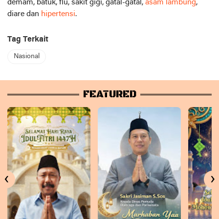
demam, batuk, flu, sakit gigi, gatal-gatal,
asam lambung
,
diare dan
hipertensi
.
Tag Terkait
Nasional
FEATURED
‹
›