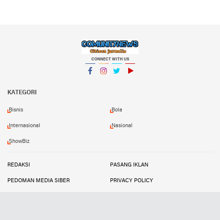
CONNECT WITH US
Facebook
Instagram
Twitter
YouTube
KATEGORI
Bisnis
Bola
Internasional
Nasional
ShowBiz
REDAKSI
PASANG IKLAN
PEDOMAN MEDIA SIBER
PRIVACY POLICY
DISCLAIMER
TRANDSATU
Copyright ©
2026 Comunitynews