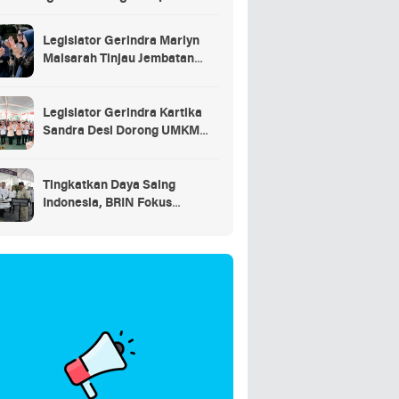
saran
Legislator Gerindra Marlyn
Maisarah Tinjau Jembatan
Gantung Cibeber, Pastikan
Aspirasi Warga Terlaksana
Legislator Gerindra Kartika
Sandra Desi Dorong UMKM
Palembang Lindungi Merek
Usaha
Tingkatkan Daya Saing
Indonesia, BRIN Fokus
Kembangkan Teknologi Nuklir
hingga AI