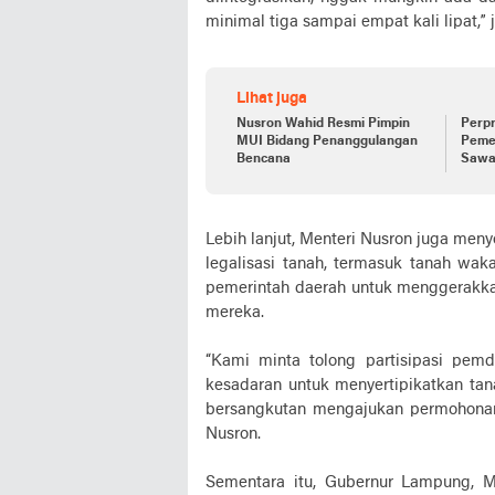
minimal tiga sampai empat kali lipat,” 
Lihat juga
Nusron Wahid Resmi Pimpin
Perpr
MUI Bidang Penanggulangan
Pemer
Bencana
Sawa
Nasio
Lebih lanjut, Menteri Nusron juga me
legalisasi tanah, termasuk tanah wa
pemerintah daerah untuk menggerakkan
mereka.
“Kami minta tolong partisipasi pe
kesadaran untuk menyertipikatkan tan
bersangkutan mengajukan permohonan
Nusron.
Sementara itu, Gubernur Lampung, M