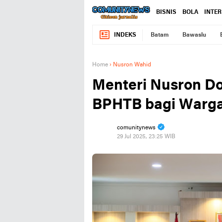
BISNIS
BOLA
INTE
INDEKS
Batam
Bawaslu
Home
›
Nusron Wahid
Menteri Nusron D
BPHTB bagi Warg
comunitynews
29 Jul 2025, 23:25 WIB