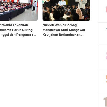
n Wahid Tekankan
Nusron Wahid Dorong
alisme Harus Diiringi
Mahasiswa Aktif Mengawal
nggul dan Penguasaan
Kebijakan Berlandaskan
logi
Pancasila