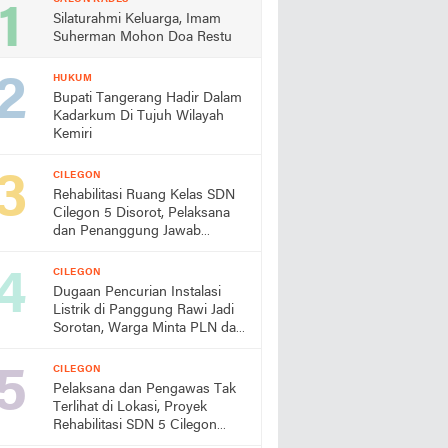
Silaturahmi Keluarga, Imam
Suherman Mohon Doa Restu
HUKUM
Bupati Tangerang Hadir Dalam
Kadarkum Di Tujuh Wilayah
Kemiri
CILEGON
Rehabilitasi Ruang Kelas SDN
Cilegon 5 Disorot, Pelaksana
dan Penanggung Jawab
Lapangan Diduga Jarang
Berada di Lokasi
CILEGON
Dugaan Pencurian Instalasi
Listrik di Panggung Rawi Jadi
Sorotan, Warga Minta PLN dan
Aparat Segera Bertindak
CILEGON
Pelaksana dan Pengawas Tak
Terlihat di Lokasi, Proyek
Rehabilitasi SDN 5 Cilegon
Disorot, Dindikbud Diminta