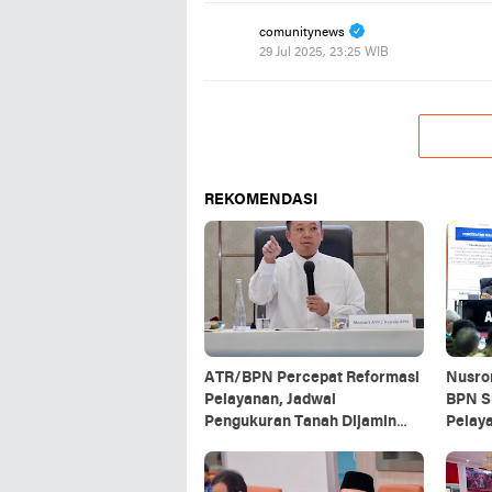
comunitynews
29 Jul 2025, 23:25 WIB
REKOMENDASI
ATR/BPN Percepat Reformasi
Nusro
Pelayanan, Jadwal
BPN S
Pengukuran Tanah Dijamin
Pelaya
Maksimal Tujuh Hari
Masya