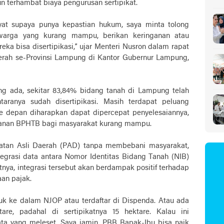
 terhambat biaya pengurusan sertipikat.
Sa
yat supaya punya kepastian hukum, saya minta tolong
warga yang kurang mampu, berikan keringanan atau
a bisa disertipikasi,” ujar Menteri Nusron dalam rapat
erah se-Provinsi Lampung di Kantor Gubernur Lampung,
ng ada, sekitar 83,84% bidang tanah di Lampung telah
ntaranya sudah disertipikasi. Masih terdapat peluang
ke depan diharapkan dapat dipercepat penyelesaiannya,
nganan BPHTB bagi masyarakat kurang mampu.
atan Asli Daerah (PAD) tanpa membebani masyarakat,
egrasi data antara Nomor Identitas Bidang Tanah (NIB)
ya, integrasi tersebut akan berdampak positif terhadap
an pajak.
k ke dalam NJOP atau terdaftar di Dispenda. Atau ada
are, padahal di sertipikatnya 15 hektare. Kalau ini
ta yang meleset. Saya jamin, PBB Bapak-Ibu bisa naik