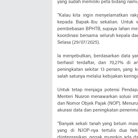
yang sudah memiliki peta bidang namun
“Kalau kita ingin menyelamatkan rak
kepada Bapak-Ibu sekalian. Untuk 
pembebasan BPHTB, supaya lahan merek
koordinasi bersama seluruh kepala da
Selasa (29/07/2025).
Ia menyebutkan, berdasarkan data ya
berhasil terdaftar, dan 70,27% di a
peningkatan sekitar 13 persen, yang 
salah satunya melalui kebijakan keri
Untuk tetap menjaga potensi Pendap
Menteri Nusron menawarkan solusi int
dan Nomor Objek Pajak (NOP). Menurutn
akurasi data dan peningkatan penerima
“Banyak sekali tanah yang belum masu
yang di NJOP-nya tertulis dua hekt
diintegrasikan, nggak mungkin ada da