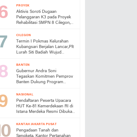
Turun Tangan
PROYEK
Aktivis Soroti Dugaan
Pelanggaran K3 pada Proyek
Rehabilitasi SMPN 8 Cilegon,
Minta Dindik Bertindak
CILEGON
Termin I Pokmas Kelurahan
Kubangsari Berjalan Lancar,Plt
Lurah Siti Badiah Wujud
Kolaborasi untuk Kemajuan
Lingkungan
BANTEN
Gubernur Andra Soni
Tegaskan Komitmen Pemprov
Banten Dukung Program
Makan Bergizi Gratis
NASIONAL
Pendaftaran Peserta Upacara
HUT Ke-81 Kemerdekaan RI di
Istana Merdeka Resmi Dibuka
Hari Ini 5 Agustus 2026
KANTAH JAKARTA PUSAT
Pengadaan Tanah dan
Sengketa, Kantor Pertanahan