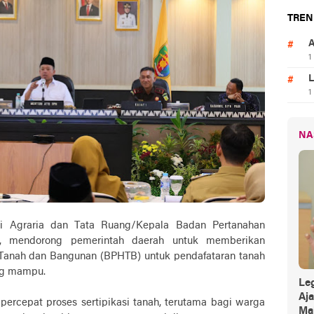
TREN
A
1
L
1
NA
i Agraria dan Tata Ruang/Kepala Badan Pertanahan
d, mendorong pemerintah daerah untuk memberikan
Tanah dan Bangunan (BPHTB) untuk pendafataran tanah
ng mampu.
Leg
Aj
percepat proses sertipikasi tanah, terutama bagi warga
Mak