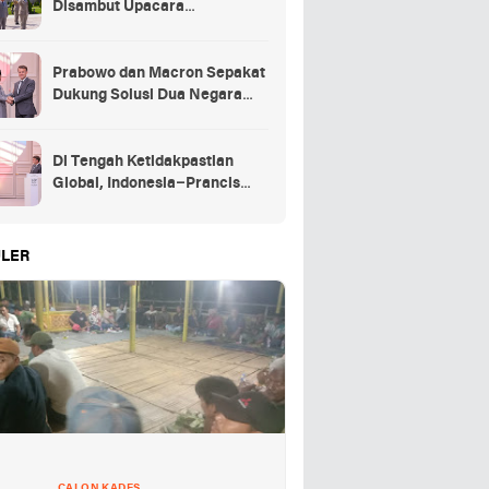
Disambut Upacara
Kehormatan Kenegaraan
Prancis
Prabowo dan Macron Sepakat
Dukung Solusi Dua Negara
untuk Palestina
Di Tengah Ketidakpastian
Global, Indonesia–Prancis
Perkuat Kemitraan Strategis
energi hingga pendidikan
LER
CALON KADES