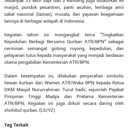
Sebanyak 33 ekor sapi dan 2 kambing juga disalurkan ke
masjid, pondok pesantren, panti asuhan, lembaga amil
zakat nasional (laznas), musala, dan yayasan keagamaan
lainnya di berbagai wilayah di Indonesia.
Kegiatan tahun ini mengangkat tema “Tingkatkan
Kepedulian Berbagi Bersama Qurban ATR/BPN” sebagai
cerminan semangat gotong royong, kepedulian, dan
pelayanan tulus kepada masyarakat yang menjadi landasan
utama pengabdian Kementerian ATR/BPN.
Dalam kesempatan ini, dilakukan penyerahan simbolis
hewan kurban dari Wamen ATR/Waka BPN kepada Ketua
DKM Masjid Nururrahman. Turut hadir, sejumlah Pejabat
Pimpinan Tinggi Madya dan Pratama Kementerian
ATR/BPN. Kegiatan ini juga diikuti secara daring oleh
shohibul qurban. (LS/YZ)
Tag Terkait