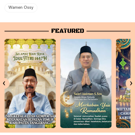
Wamen Ossy
FEATURED
‹
›