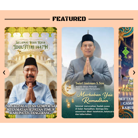
FEATURED
‹
›