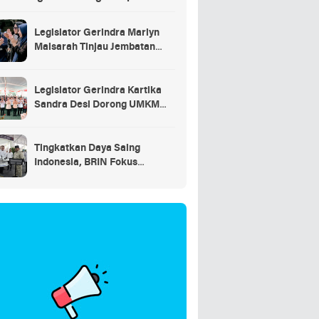
saran
Legislator Gerindra Marlyn
Maisarah Tinjau Jembatan
Gantung Cibeber, Pastikan
Aspirasi Warga Terlaksana
Legislator Gerindra Kartika
Sandra Desi Dorong UMKM
Palembang Lindungi Merek
Usaha
Tingkatkan Daya Saing
Indonesia, BRIN Fokus
Kembangkan Teknologi Nuklir
hingga AI