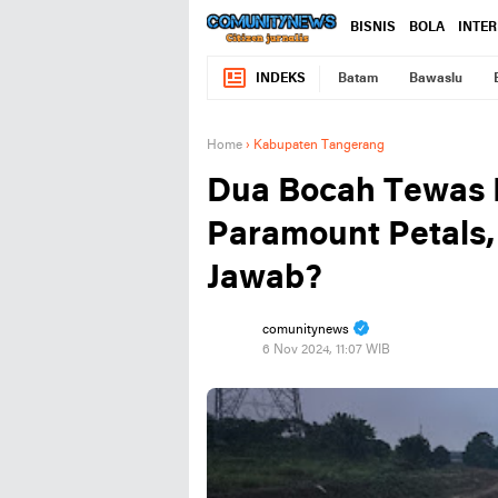
BISNIS
BOLA
INTE
INDEKS
Batam
Bawaslu
Home
›
Kabupaten Tangerang
Dua Bocah Tewas D
Paramount Petals,
Jawab?
comunitynews
6 Nov 2024, 11:07 WIB