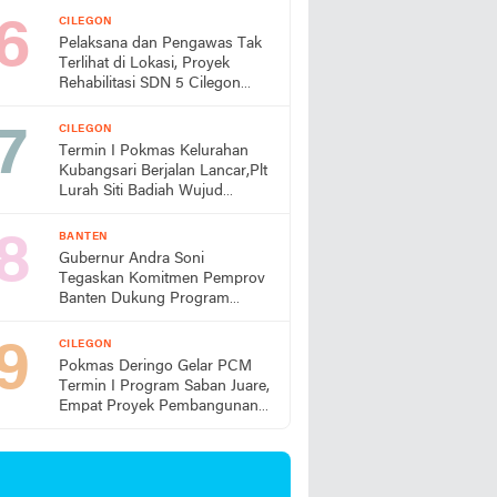
CILEGON
Pelaksana dan Pengawas Tak
Terlihat di Lokasi, Proyek
Rehabilitasi SDN 5 Cilegon
Disorot, Dindikbud Diminta
Turun Tangan
CILEGON
Termin I Pokmas Kelurahan
Kubangsari Berjalan Lancar,Plt
Lurah Siti Badiah Wujud
Kolaborasi untuk Kemajuan
Lingkungan
BANTEN
Gubernur Andra Soni
Tegaskan Komitmen Pemprov
Banten Dukung Program
Makan Bergizi Gratis
CILEGON
Pokmas Deringo Gelar PCM
Termin I Program Saban Juare,
Empat Proyek Pembangunan
Segera Dimulai