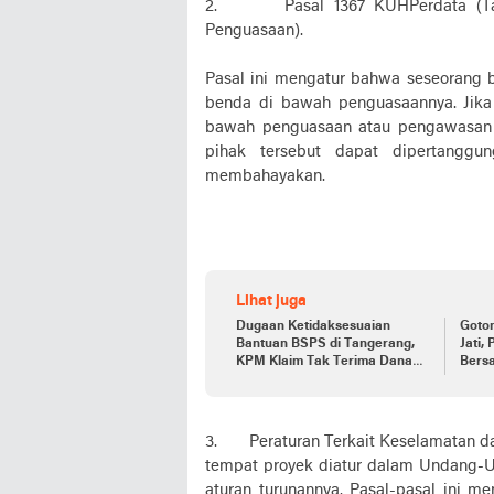
2. Pasal 1367 KUHPerdata (Tang
Penguasaan).
Pasal ini mengatur bahwa seseorang 
benda di bawah penguasaannya. Jika 
bawah penguasaan atau pengawasan p
pihak tersebut dapat dipertanggun
membahayakan.
Lihat juga
Dugaan Ketidaksesuaian
Goto
Bantuan BSPS di Tangerang,
Jati,
KPM Klaim Tak Terima Dana
Bersa
Utuh
3. Peraturan Terkait Keselamatan da
tempat proyek diatur dalam Undang-U
aturan turunannya. Pasal-pasal ini m