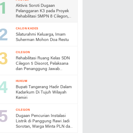
Aktivis Soroti Dugaan
Pelanggaran K3 pada Proyek
Rehabilitasi SMPN 8 Cilegon,
Minta Dindik Bertindak
CALON KADES
Silaturahmi Keluarga, Imam
Suherman Mohon Doa Restu
CILEGON
Rehabilitasi Ruang Kelas SDN
Cilegon 5 Disorot, Pelaksana
dan Penanggung Jawab
Lapangan Diduga Jarang
Berada di Lokasi
HUKUM
Bupati Tangerang Hadir Dalam
Kadarkum Di Tujuh Wilayah
Kemiri
CILEGON
Dugaan Pencurian Instalasi
Listrik di Panggung Rawi Jadi
Sorotan, Warga Minta PLN dan
Aparat Segera Bertindak