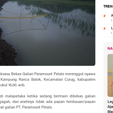
TREN
A
1
L
1
NA
aksasa Bekas Galian Paramount Petals merenggut nyawa
 Kampung Ranca Balok, Kecamatan Curug, kabupaten
ukul 16.00. wib.
di malapetaka ketika sedang bermain dibekas galian
gagah, dan anehnya tidak ada papan himbauan/papan
Leg
Aj
l galian PT. Paramount Petals.
Mak