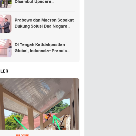
Disambut Upacara
Kehormatan Kenegaraan
Prancis
Prabowo dan Macron Sepakat
Dukung Solusi Dua Negara
untuk Palestina
Di Tengah Ketidakpastian
Global, Indonesia–Prancis
Perkuat Kemitraan Strategis
energi hingga pendidikan
LER
PROYEK