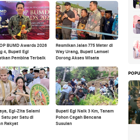
TOP BUMD Awards 2026
Resmikan Jalan 775 Meter di
g 4, Bupati Egi
Way Urang, Bupati Lamsel
atkan Pembina Terbaik
Dorong Akses Wisata
POPU
aya, Egi-Zita Salami
Bupati Egi Naik 3 Km, Tanam
Satu per Satu di
Pohon Cegah Bencana
n Rakyat
Susulan