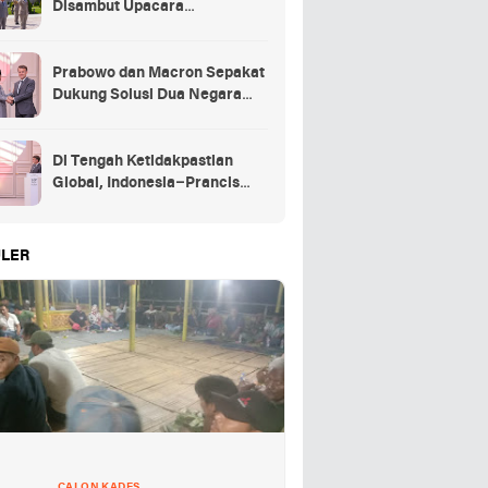
Disambut Upacara
Kehormatan Kenegaraan
Prancis
Prabowo dan Macron Sepakat
Dukung Solusi Dua Negara
untuk Palestina
Di Tengah Ketidakpastian
Global, Indonesia–Prancis
Perkuat Kemitraan Strategis
energi hingga pendidikan
LER
CALON KADES