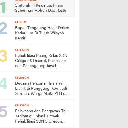
Silaturahmi Keluarga, Imam
Suherman Mohon Doa Restu
HUKUM
Bupati Tangerang Hadir Dalam
Kadarkum Di Tujuh Wilayah
Kemiri
CILEGON
Rehabilitasi Ruang Kelas SDN
Cilegon 5 Disorot, Pelaksana
dan Penanggung Jawab
Lapangan Diduga Jarang
Berada di Lokasi
CILEGON
Dugaan Pencurian Instalasi
Listrik di Panggung Rawi Jadi
Sorotan, Warga Minta PLN dan
Aparat Segera Bertindak
CILEGON
Pelaksana dan Pengawas Tak
Terlihat di Lokasi, Proyek
Rehabilitasi SDN 5 Cilegon
Disorot, Dindikbud Diminta