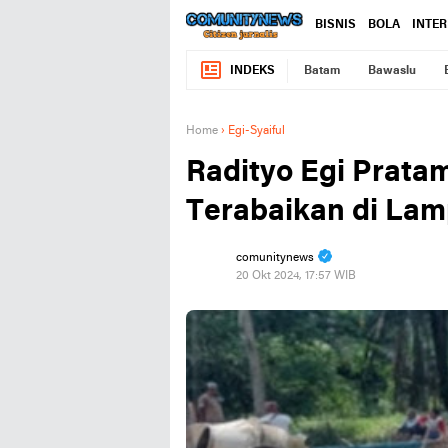
BISNIS
BOLA
INTE
INDEKS
Batam
Bawaslu
Home
›
Egi-Syaiful
Radityo Egi Prata
Terabaikan di Lam
comunitynews
20 Okt 2024, 17:57 WIB