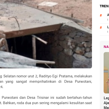
TREN
A
1
L
1
NA
 Selatan nomor urut 2, Radityo Egi Pratama, melakukan
tan yang sangat memprihatinkan di Desa Purwotani,
24.
urwotani dan Desa Trisinar ini sudah bertahun-tahun
Leg
t. Bahkan, roda dua pun sering mengalami kesulitan saat
Aj
Mak