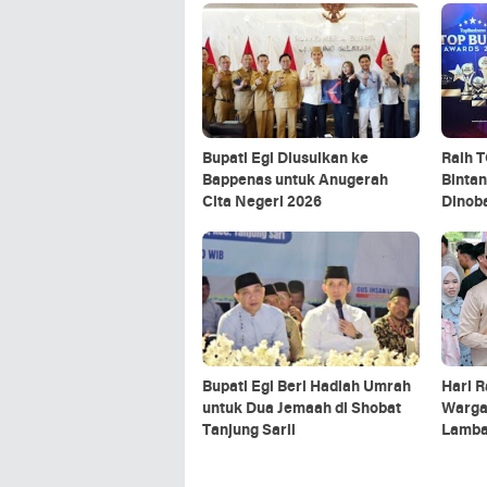
Bupati Egi Diusulkan ke
Raih 
Bappenas untuk Anugerah
Bintan
Cita Negeri 2026
Dinob
Bupati Egi Beri Hadiah Umrah
Hari R
untuk Dua Jemaah di Shobat
Warga 
Tanjung Sarii
Lamba