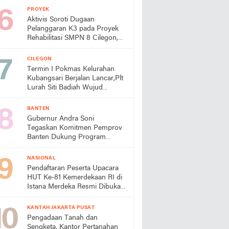
Turun Tangan
PROYEK
Aktivis Soroti Dugaan
Pelanggaran K3 pada Proyek
Rehabilitasi SMPN 8 Cilegon,
Minta Dindik Bertindak
CILEGON
Termin I Pokmas Kelurahan
Kubangsari Berjalan Lancar,Plt
Lurah Siti Badiah Wujud
Kolaborasi untuk Kemajuan
Lingkungan
BANTEN
Gubernur Andra Soni
Tegaskan Komitmen Pemprov
Banten Dukung Program
Makan Bergizi Gratis
NASIONAL
Pendaftaran Peserta Upacara
HUT Ke-81 Kemerdekaan RI di
Istana Merdeka Resmi Dibuka
Hari Ini 5 Agustus 2026
KANTAH JAKARTA PUSAT
Pengadaan Tanah dan
Sengketa, Kantor Pertanahan