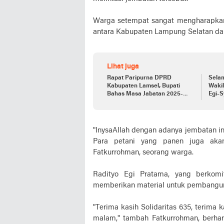
Warga setempat sangat mengharapkan
antara Kabupaten Lampung Selatan d
Lihat juga
Rapat Paripurna DPRD
Selam
Kabupaten Lamsel, Bupati
Wakil Bupat
Bahas Masa Jabatan 2025-
Egi-S
2030
"InysaAllah dengan adanya jembatan in
Para petani yang panen juga aka
Fatkurrohman, seorang warga.
Radityo Egi Pratama, yang berkom
memberikan material untuk pembangu
"Terima kasih Solidaritas 635, terima 
malam," tambah Fatkurrohman, berh