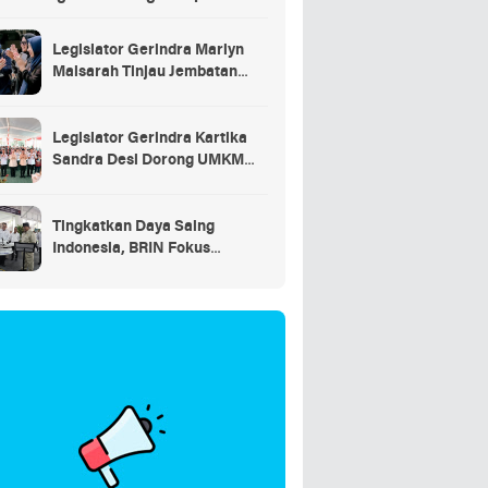
saran
Legislator Gerindra Marlyn
Maisarah Tinjau Jembatan
Gantung Cibeber, Pastikan
Aspirasi Warga Terlaksana
Legislator Gerindra Kartika
Sandra Desi Dorong UMKM
Palembang Lindungi Merek
Usaha
Tingkatkan Daya Saing
Indonesia, BRIN Fokus
Kembangkan Teknologi Nuklir
hingga AI