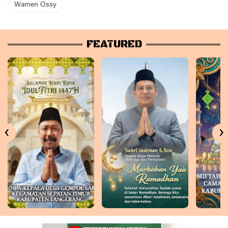
Wamen Ossy
FEATURED
‹
›