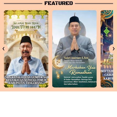
FEATURED
‹
›