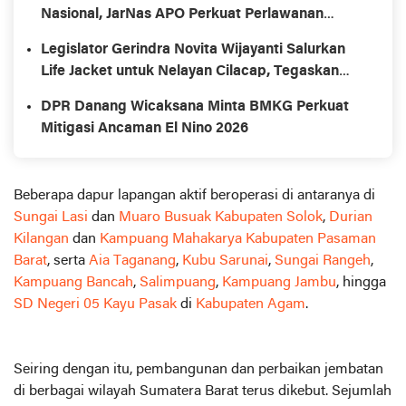
Nasional, JarNas APO Perkuat Perlawanan
terhadap Modus Baru Perdagangan Orang
Legislator Gerindra Novita Wijayanti Salurkan
Life Jacket untuk Nelayan Cilacap, Tegaskan
Keselamatan Pelayaran Harus Jadi Prioritas
DPR Danang Wicaksana Minta BMKG Perkuat
Mitigasi Ancaman El Nino 2026
Beberapa dapur lapangan aktif beroperasi di antaranya di
Sungai Lasi
dan
Muaro Busuak Kabupaten Solok
,
Durian
Kilangan
dan
Kampuang Mahakarya Kabupaten Pasaman
Barat
, serta
Aia Taganang
,
Kubu Sarunai
,
Sungai Rangeh
,
Kampuang Bancah
,
Salimpuang
,
Kampuang Jambu
, hingga
SD Negeri 05 Kayu Pasak
di
Kabupaten Agam
.
Seiring dengan itu, pembangunan dan perbaikan jembatan
di berbagai wilayah Sumatera Barat terus dikebut. Sejumlah