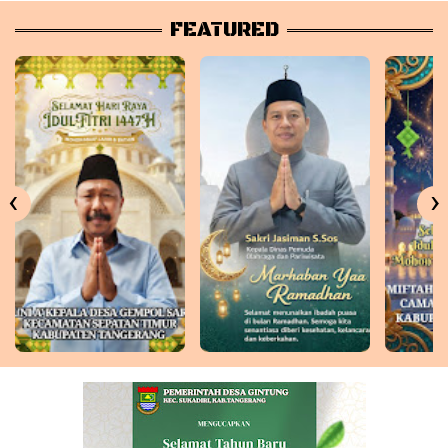
FEATURED
‹
›