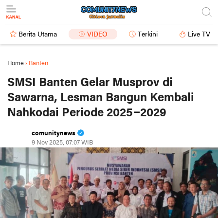
Berita Utama
VIDEO
Terkini
Live TV
Home
›
Banten
SMSI Banten Gelar Musprov di
Sawarna, Lesman Bangun Kembali
Nahkodai Periode 2025–2029
comunitynews
9 Nov 2025, 07:07 WIB