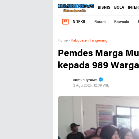
BISNIS
BOLA
INTE
INDEKS
Batam
Bawaslu
Home
›
Kabupaten Tangerang
Pemdes Marga Mul
kepada 989 Warg
comunitynews
2 Agu 2025, 12:39 WIB