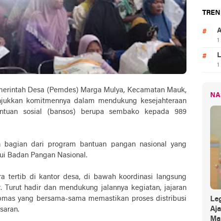
TREN
A
1
L
1
erintah Desa (Pemdes) Marga Mulya, Kecamatan Mauk,
NA
jukkan komitmennya dalam mendukung kesejahteraan
ntuan sosial (bansos) berupa sembako kepada 989
n bagian dari program bantuan pangan nasional yang
lui Badan Pangan Nasional.
a tertib di kantor desa, di bawah koordinasi langsung
Turut hadir dan mendukung jalannya kegiatan, jajaran
ibmas yang bersama-sama memastikan proses distribusi
Leg
Aj
saran.
Mak