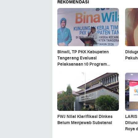
REKOMENDASI
Binwil, TP PKK Kabupaten
Didug
Tangerang Evaluasi
Pakuha
Pelaksanaan 10 Program
Pokok PKK di Pakuhaji
FWJ Nilai Klarifikasi Dinkes
LARIS
Belum Menjawab Substansi
Dilun
Roya 
Kini H