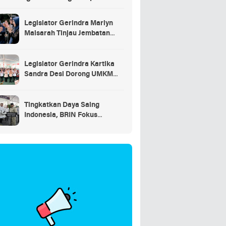
saran
Legislator Gerindra Marlyn
Maisarah Tinjau Jembatan
Gantung Cibeber, Pastikan
Aspirasi Warga Terlaksana
Legislator Gerindra Kartika
Sandra Desi Dorong UMKM
Palembang Lindungi Merek
Usaha
Tingkatkan Daya Saing
Indonesia, BRIN Fokus
Kembangkan Teknologi Nuklir
hingga AI