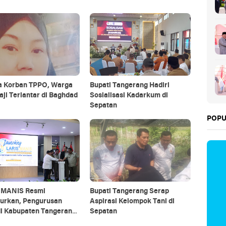
a Korban TPPO, Warga
Bupati Tangerang Hadiri
ji Terlantar di Baghdad
Sosialisasi Kadarkum di
Sepatan
POPU
 MANIS Resmi
Bupati Tangerang Serap
curkan, Pengurusan
Aspirasi Kelompok Tani di
di Kabupaten Tangerang
Sepatan
anya Hitungan Menit