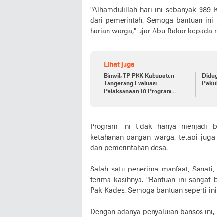
"Alhamdulillah hari ini sebanyak 9
dari pemerintah. Semoga bantuan in
harian warga," ujar Abu Bakar kepada m
Lihat juga
Binwil, TP PKK Kabupaten
Didu
Tangerang Evaluasi
Pakuh
Pelaksanaan 10 Program
Pokok PKK di Pakuhaji
Program ini tidak hanya menjadi 
ketahanan pangan warga, tetapi juga
dan pemerintahan desa.
Salah satu penerima manfaat, Sanat
terima kasihnya. "Bantuan ini sangat
Pak Kades. Semoga bantuan seperti ini
Dengan adanya penyaluran bansos ini