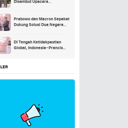
Disambut Upacara
Kehormatan Kenegaraan
Prancis
Prabowo dan Macron Sepakat
Dukung Solusi Dua Negara
untuk Palestina
Di Tengah Ketidakpastian
Global, Indonesia–Prancis
Perkuat Kemitraan Strategis
energi hingga pendidikan
LER