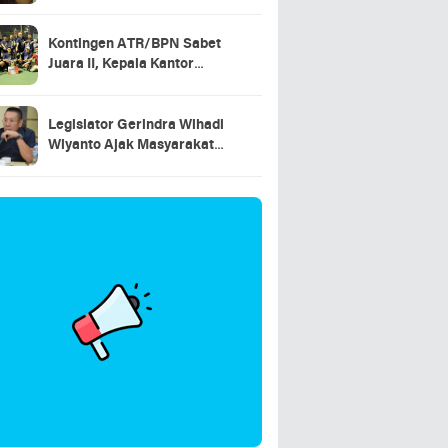
Jadwal, Warga Apresiasi
Percepatan Sertipikasi Tanah
Kontingen ATR/BPN Sabet
Juara II, Kepala Kantor
Pertanahan Kota Cilegon
Turut Ambil Bagian
Legislator Gerindra Wihadi
Wiyanto Ajak Masyarakat
Awasi Program Makan Bergizi
Gratis agar Tepat Sasaran