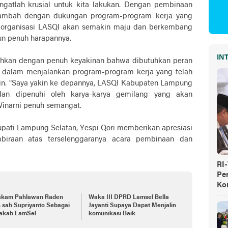
gatlah krusial untuk kita lakukan. Dengan pembinaan
itambah dengan dukungan program-program kerja yang
 organisasi LASQI akan semakin maju dan berkembang
un penuh harapannya.
IN
bahkan dengan penuh keyakinan bahwa dibutuhkan peran
bat dalam menjalankan program-program kerja yang telah
in. "Saya yakin ke depannya, LASQI Kabupaten Lampung
dan dipenuhi oleh karya-karya gemilang yang akan
inarni penuh semangat.
Bupati Lampung Selatan, Yespi Qori memberikan apresiasi
biraan atas terselenggaranya acara pembinaan dan
RI
Pe
Ko
akam Pahlawan Raden
Waka III DPRD Lamsel Bella
, sah Supriyanto Sebagai
Jayanti Supaya Dapat Menjalin
akab LamSel
komunikasi Baik