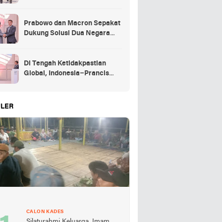
Kehormatan Kenegaraan
Prancis
Prabowo dan Macron Sepakat
Dukung Solusi Dua Negara
untuk Palestina
Di Tengah Ketidakpastian
Global, Indonesia–Prancis
Perkuat Kemitraan Strategis
energi hingga pendidikan
LER
CALON KADES
Silaturahmi Keluarga, Imam