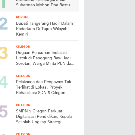
Suherman Mohon Doa Restu
HUKUM
Bupati Tangerang Hadir Dalam
Kadarkum Di Tujuh Wilayah
Kemiri
CILEGON
Dugaan Pencurian Instalasi
Listrik di Panggung Rawi Jadi
Sorotan, Warga Minta PLN dan
Aparat Segera Bertindak
CILEGON
Pelaksana dan Pengawas Tak
Terlihat di Lokasi, Proyek
Rehabilitasi SDN 5 Cilegon
Disorot, Dindikbud Diminta
Turun Tangan
CILEGON
SMPN 5 Cilegon Perkuat
Digitalisasi Pendidikan, Kepala
Sekolah Ungkap Strategi
Pengembangan dan Program
Unggulan Siswa
CILEGON