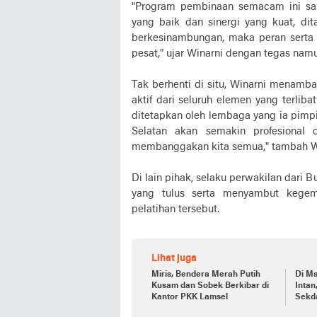
"Program pembinaan semacam ini san
yang baik dan sinergi yang kuat, d
berkesinambungan, maka peran serta
pesat," ujar Winarni dengan tegas nam
Tak berhenti di situ, Winarni menam
aktif dari seluruh elemen yang terli
ditetapkan oleh lembaga yang ia pimp
Selatan akan semakin profesional 
membanggakan kita semua," tambah W
Di lain pihak, selaku perwakilan dari 
yang tulus serta menyambut kegem
pelatihan tersebut.
Lihat juga
Miris, Bendera Merah Putih
Di M
Kusam dan Sobek Berkibar di
Intan
Kantor PKK Lamsel
Sekd