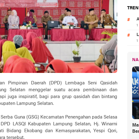
TREN
A
1
L
1
NA
an Pimpinan Daerah (DPD) Lembaga Seni Qasidah
ung Selatan menggelar suatu acara pembinaan dan
api juga inspiratif, bagi para grup qasidah dan bintang
abupaten Lampung Selatan.
g Serba Guna (GSG) Kecamatan Penengahan pada Selasa
 DPD LASQI Kabupaten Lampung Selatan, Hj. Winarni
Ma
ati Bidang Ekobang dan Kemasyarakatan, Yespi Qori,
Be
a tersebut.