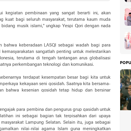
i kegiatan pembinaan yang sangat berarti ini, akan
ng kuat bagi seluruh masyarakat, terutama kaum muda
 bidang musik islami," ungkap Yespi Qori dengan nada
kan bahwa keberadaan LASQI sebagai wadah bagi para
l kemasyarakatan sangatlah penting untuk melestarikan
nesia, terutama di tengah tantangan arus globalisasi
POPU
satnya perkembangan teknologi dan komunikasi.
 sebenarnya terdapat kesempatan besar bagi kita untuk
perkaya kekayaan seni qosidah. Saatnya kita bersama-
 bahwa kesenian qosidah tetap hidup dan bersinar
engajak para pembina dan pengurus grup qasidah untuk
tihan ini sebagai bagian tak terpisahkan dari upaya
masyarakat Lampung Selatan. Selain itu, juga sebagai
amalkan nilai-nilai agama Islam guna meningkatkan