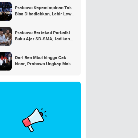
Prabowo Kepemimpinan Tak
Bisa Dihadiahkan, Lahir Lewat
Kesulitan dan Keberanian
Prabowo Bertekad Perbaiki
Buku Ajar SD-SMA, Jadikan
Negara Lain sebagai
Referensi
Dari Ben Mboi hingga Cak
Noer, Prabowo Ungkap Makna
Kepemimpinan: Bekerja,
Cintai Rakyat & Gunakan Akal
Sehat*