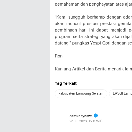
pemahaman dan penghayatan atas ajar
"Kami sungguh berharap dengan adany
akan muncul prestasi-prestasi gemil
pembinaan hari ini dapat menjadi 
program serta strategi yang akan dij
datang," pungkas Yespi Qori dengan s
Roni
Kunjung Artikel dan Berita menarik lai
Tag Terkait
kabupaten Lampung Selatan
LASQI Lamp
comunitynews
26 Jul 2023, 15:11 WIB