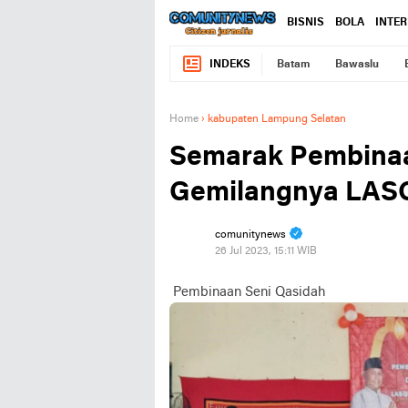
BISNIS
BOLA
INTE
INDEKS
Batam
Bawaslu
Home
›
kabupaten Lampung Selatan
Semarak Pembinaa
Gemilangnya LASQ
comunitynews
26 Jul 2023, 15:11 WIB
Pembinaan Seni Qasidah