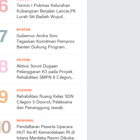
Termin I Pokmas Kelurahan
Kubangsari Berjalan Lancar,Plt
Lurah Siti Badiah Wujud
Kolaborasi untuk Kemajuan
Lingkungan
BANTEN
Gubernur Andra Soni
Tegaskan Komitmen Pemprov
Banten Dukung Program
Makan Bergizi Gratis
PROYEK
Aktivis Soroti Dugaan
Pelanggaran K3 pada Proyek
Rehabilitasi SMPN 8 Cilegon,
Minta Dindik Bertindak
CILEGON
Rehabilitasi Ruang Kelas SDN
Cilegon 5 Disorot, Pelaksana
dan Penanggung Jawab
Lapangan Diduga Jarang
Berada di Lokasi
NASIONAL
Pendaftaran Peserta Upacara
HUT Ke-81 Kemerdekaan RI di
Istana Merdeka Resmi Dibuka