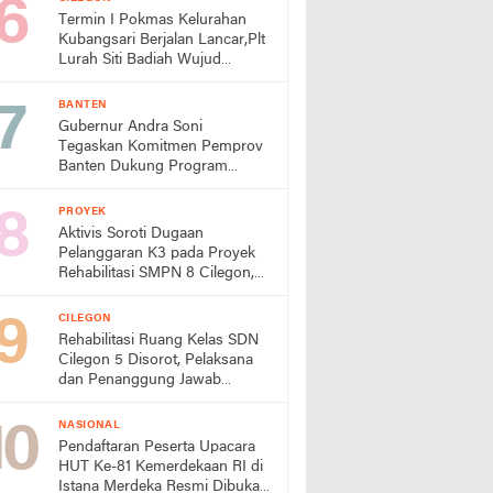
Termin I Pokmas Kelurahan
Kubangsari Berjalan Lancar,Plt
Lurah Siti Badiah Wujud
Kolaborasi untuk Kemajuan
Lingkungan
BANTEN
Gubernur Andra Soni
Tegaskan Komitmen Pemprov
Banten Dukung Program
Makan Bergizi Gratis
PROYEK
Aktivis Soroti Dugaan
Pelanggaran K3 pada Proyek
Rehabilitasi SMPN 8 Cilegon,
Minta Dindik Bertindak
CILEGON
Rehabilitasi Ruang Kelas SDN
Cilegon 5 Disorot, Pelaksana
dan Penanggung Jawab
Lapangan Diduga Jarang
Berada di Lokasi
NASIONAL
Pendaftaran Peserta Upacara
HUT Ke-81 Kemerdekaan RI di
Istana Merdeka Resmi Dibuka