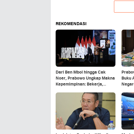
REKOMENDASI
Dari Ben Mboi hingga Cak
Prabo
Noer, Prabowo Ungkap Makna
Buku 
Kepemimpinan: Bekerja,
Negar
Cintai Rakyat & Gunakan Akal
Refere
Sehat*