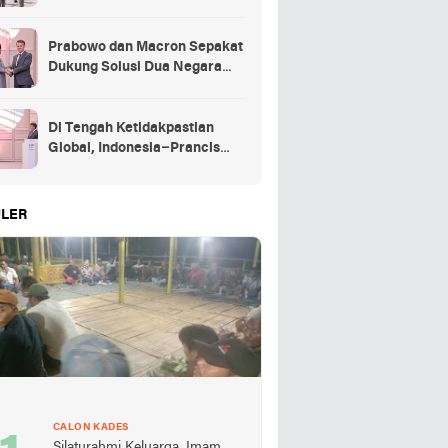
Kehormatan Kenegaraan
Prancis
Prabowo dan Macron Sepakat
Dukung Solusi Dua Negara
untuk Palestina
Di Tengah Ketidakpastian
Global, Indonesia–Prancis
Perkuat Kemitraan Strategis
energi hingga pendidikan
LER
CALON KADES
Silaturahmi Keluarga, Imam