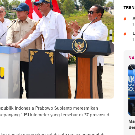
TREN
A
1
L
1
NA
epublik Indonesia Prabowo Subianto meresmikan
panjang 1.151 kilometer yang tersebar di 37 provinsi di
Ma
Be