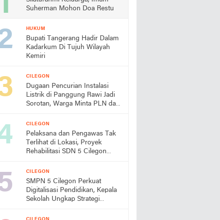
Suherman Mohon Doa Restu
HUKUM
Bupati Tangerang Hadir Dalam
Kadarkum Di Tujuh Wilayah
Kemiri
CILEGON
Dugaan Pencurian Instalasi
Listrik di Panggung Rawi Jadi
Sorotan, Warga Minta PLN dan
Aparat Segera Bertindak
CILEGON
Pelaksana dan Pengawas Tak
Terlihat di Lokasi, Proyek
Rehabilitasi SDN 5 Cilegon
Disorot, Dindikbud Diminta
Turun Tangan
CILEGON
SMPN 5 Cilegon Perkuat
Digitalisasi Pendidikan, Kepala
Sekolah Ungkap Strategi
Pengembangan dan Program
Unggulan Siswa
CILEGON