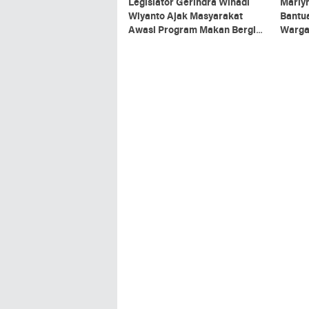
Legislator Gerindra Wihadi
Marly
Wiyanto Ajak Masyarakat
Bantua
Awasi Program Makan Bergizi
Warga
Gratis agar Tepat Sasaran