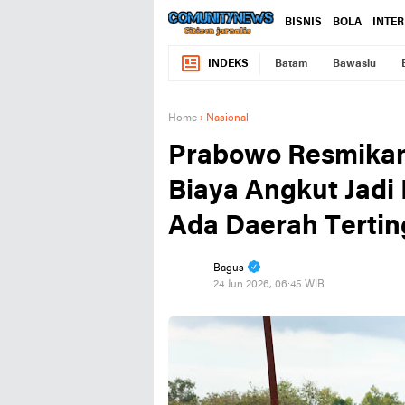
BISNIS
BOLA
INTE
INDEKS
Batam
Bawaslu
Home
›
Nasional
Prabowo Resmikan 
Biaya Angkut Jadi
Ada Daerah Tertin
Bagus
24 Jun 2026, 06:45 WIB