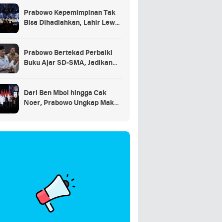
Prabowo Kepemimpinan Tak
Bisa Dihadiahkan, Lahir Lewat
Kesulitan dan Keberanian
Prabowo Bertekad Perbaiki
Buku Ajar SD-SMA, Jadikan
Negara Lain sebagai
Referensi
Dari Ben Mboi hingga Cak
Noer, Prabowo Ungkap Makna
Kepemimpinan: Bekerja,
Cintai Rakyat & Gunakan Akal
Sehat*