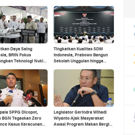
atkan Daya Saing
Tingkatkan Kualitas SDM
sia, BRIN Fokus
Indonesia, Prabowo Bangun
ngkan Teknologi Nuklir
Sekolah Unggulan hingga
 AI
Undang Universitas Terbaik
Dunia
pala SPPG Dicopot,
Legislator Gerindra Wihadi
a BGN Tegaskan Zero
Wiyanto Ajak Masyarakat
ance Kasus Keracunan
Awasi Program Makan Bergizi
Gratis agar Tepat Sasaran