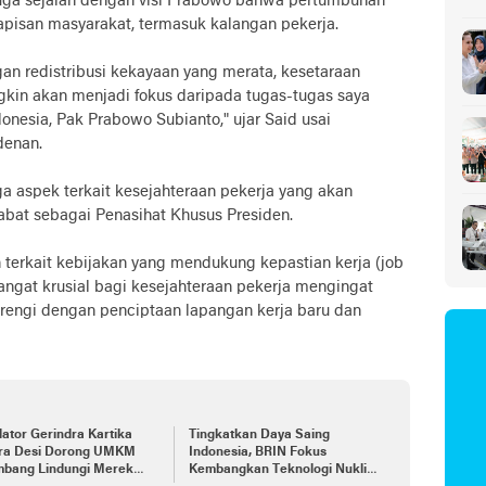
ga sejalan dengan visi Prabowo bahwa pertumbuhan
Sa
lapisan masyarakat, termasuk kalangan pekerja.
an redistribusi kekayaan yang merata, kesetaraan
gkin akan menjadi fokus daripada tugas-tugas saya
nesia, Pak Prabowo Subianto," ujar Said usai
denan.
 aspek terkait kesejahteraan pekerja yang akan
jabat sebagai Penasihat Khusus Presiden.
terkait kebijakan yang mendukung kepastian kerja (job
sangat krusial bagi kesejahteraan pekerja mengingat
engi dengan penciptaan lapangan kerja baru dan
lator Gerindra Kartika
Tingkatkan Daya Saing
ra Desi Dorong UMKM
Indonesia, BRIN Fokus
mbang Lindungi Merek
Kembangkan Teknologi Nuklir