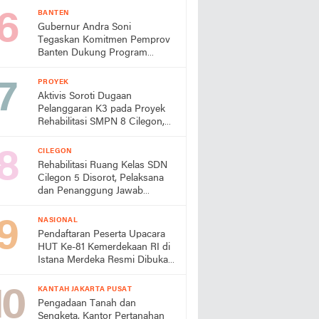
Lingkungan
BANTEN
Gubernur Andra Soni
Tegaskan Komitmen Pemprov
Banten Dukung Program
Makan Bergizi Gratis
PROYEK
Aktivis Soroti Dugaan
Pelanggaran K3 pada Proyek
Rehabilitasi SMPN 8 Cilegon,
Minta Dindik Bertindak
CILEGON
Rehabilitasi Ruang Kelas SDN
Cilegon 5 Disorot, Pelaksana
dan Penanggung Jawab
Lapangan Diduga Jarang
Berada di Lokasi
NASIONAL
Pendaftaran Peserta Upacara
HUT Ke-81 Kemerdekaan RI di
Istana Merdeka Resmi Dibuka
Hari Ini 5 Agustus 2026
KANTAH JAKARTA PUSAT
Pengadaan Tanah dan
Sengketa, Kantor Pertanahan