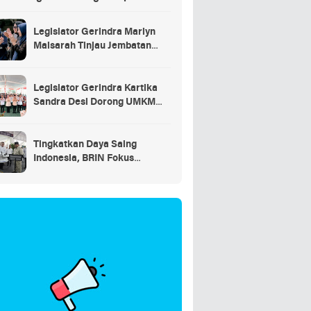
saran
Legislator Gerindra Marlyn
Maisarah Tinjau Jembatan
Gantung Cibeber, Pastikan
Aspirasi Warga Terlaksana
Legislator Gerindra Kartika
Sandra Desi Dorong UMKM
Palembang Lindungi Merek
Usaha
Tingkatkan Daya Saing
Indonesia, BRIN Fokus
Kembangkan Teknologi Nuklir
hingga AI