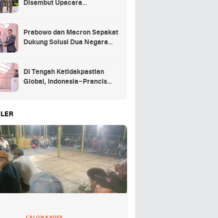
Disambut Upacara
Kehormatan Kenegaraan
Prancis
Prabowo dan Macron Sepakat
Dukung Solusi Dua Negara
untuk Palestina
Di Tengah Ketidakpastian
Global, Indonesia–Prancis
Perkuat Kemitraan Strategis
energi hingga pendidikan
LER
CALON KADES