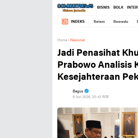
BISNIS
BOLA
INTE
INDEKS
Batam
Bawaslu
Home
›
Nasional
Jadi Penasihat Khu
Prabowo Analisis 
Kesejahteraan Pek
Bagus
8 Jun 2026, 20:43 WIB