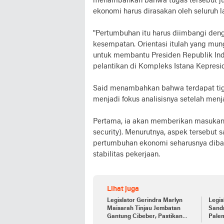
menambahkan bahwa tugas tersebut ju
ekonomi harus dirasakan oleh seluruh 
"Pertumbuhan itu harus diimbangi deng
kesempatan. Orientasi itulah yang mun
untuk membantu Presiden Republik Indo
pelantikan di Kompleks Istana Kepresi
Said menambahkan bahwa terdapat tiga
menjadi fokus analisisnya setelah men
Pertama, ia akan memberikan masukan 
security). Menurutnya, aspek tersebut 
pertumbuhan ekonomi seharusnya dibar
stabilitas pekerjaan.
Lihat juga
Legislator Gerindra Marlyn
Legis
Maisarah Tinjau Jembatan
Sand
Gantung Cibeber, Pastikan
Pale