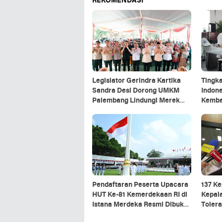
REKOMENDASI
Legislator Gerindra Kartika
Tingk
Sandra Desi Dorong UMKM
Indone
Palembang Lindungi Merek
Kemba
Usaha
hingga
Pendaftaran Peserta Upacara
137 Ke
HUT Ke-81 Kemerdekaan RI di
Kepal
Istana Merdeka Resmi Dibuka
Toler
Hari Ini 5 Agustus 2026
MBG