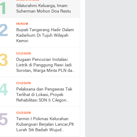
Silaturahmi Keluarga, Imam
Suherman Mohon Doa Restu
HUKUM
Bupati Tangerang Hadir Dalam
Kadarkum Di Tujuh Wilayah
Kemiri
CILEGON
Dugaan Pencurian Instalasi
Listrik di Panggung Rawi Jadi
Sorotan, Warga Minta PLN dan
Aparat Segera Bertindak
CILEGON
Pelaksana dan Pengawas Tak
Terlihat di Lokasi, Proyek
Rehabilitasi SDN 5 Cilegon
Disorot, Dindikbud Diminta
Turun Tangan
CILEGON
Termin I Pokmas Kelurahan
Kubangsari Berjalan Lancar,Plt
Lurah Siti Badiah Wujud
Kolaborasi untuk Kemajuan