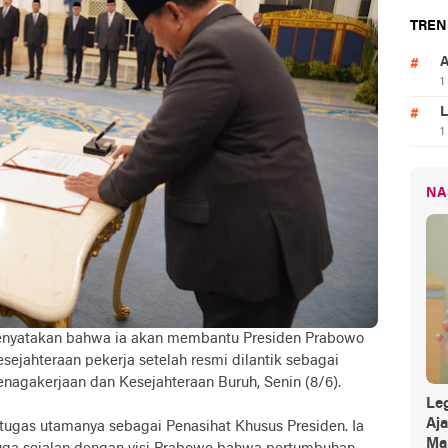
TREN
A
1
L
1
NA
enyatakan bahwa ia akan membantu Presiden Prabowo
sejahteraan pekerja setelah resmi dilantik sebagai
nagakerjaan dan Kesejahteraan Buruh, Senin (8/6).
Leg
Aj
i tugas utamanya sebagai Penasihat Khusus Presiden. Ia
Mak