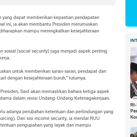
a
hingga AI
an yang dapat memberikan kepastian pendapatan
 hal ini, ia akan membantu Presiden merumuskan
g diharapkan mampu meningkatkan kesejahteraan
IN
sosial (social security) juga menjadi aspek penting
erja.
fokuskan untuk memberikan saran-saran, pendapat dan
ait dengan kesejahteraan buruh," tuturnya.
s Presiden, Said akan memastikan bahwa ketiga aspek
 utama dalam revisi Undang-Undang Ketenagakerjaan.
RI
Pe
perlu adanya perubahan ketentuan dan perlindungan yang
Ko
urcing). Dari sisi income security, ia menilai RUU
etentuan pengupahan yang layak dan mampu