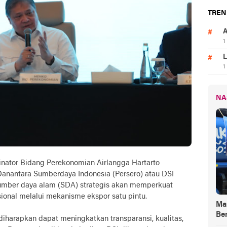
TREN
A
1
L
1
NA
nator Bidang Perekonomian Airlangga Hartarto
antara Sumberdaya Indonesia (Persero) atau DSI
sumber daya alam (SDA) strategis akan memperkuat
ional melalui mekanisme ekspor satu pintu.
Ma
Be
diharapkan dapat meningkatkan transparansi, kualitas,