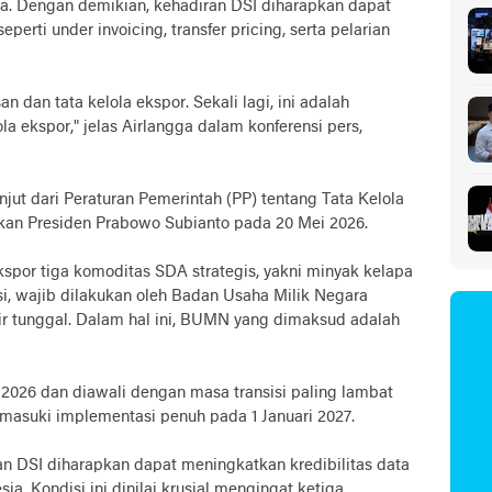
ia. Dengan demikian, kehadiran DSI diharapkan dapat
erti under invoicing, transfer pricing, serta pelarian
dan tata kelola ekspor. Sekali lagi, ini adalah
 ekspor," jelas Airlangga dalam konferensi pers,
ut dari Peraturan Pemerintah (PP) tentang Tata Kelola
n Presiden Prabowo Subianto pada 20 Mei 2026.
spor tiga komoditas SDA strategis, yakni minyak kelapa
si, wajib dilakukan oleh Badan Usaha Milik Negara
ir tunggal. Dalam hal ini, BUMN yang dimaksud adalah
i 2026 dan diawali dengan masa transisi paling lambat
asuki implementasi penuh pada 1 Januari 2027.
 DSI diharapkan dapat meningkatkan kredibilitas data
ia. Kondisi ini dinilai krusial mengingat ketiga