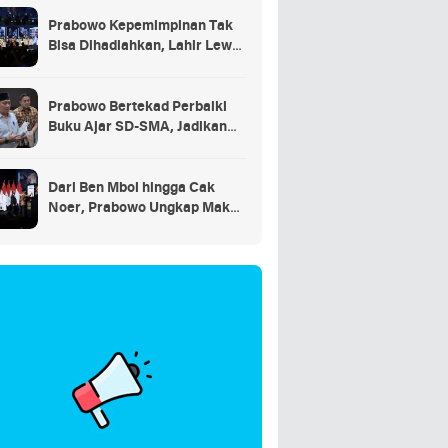
Prabowo Kepemimpinan Tak
Bisa Dihadiahkan, Lahir Lewat
Kesulitan dan Keberanian
Prabowo Bertekad Perbaiki
Buku Ajar SD-SMA, Jadikan
Negara Lain sebagai
Referensi
Dari Ben Mboi hingga Cak
Noer, Prabowo Ungkap Makna
Kepemimpinan: Bekerja,
Cintai Rakyat & Gunakan Akal
Sehat*