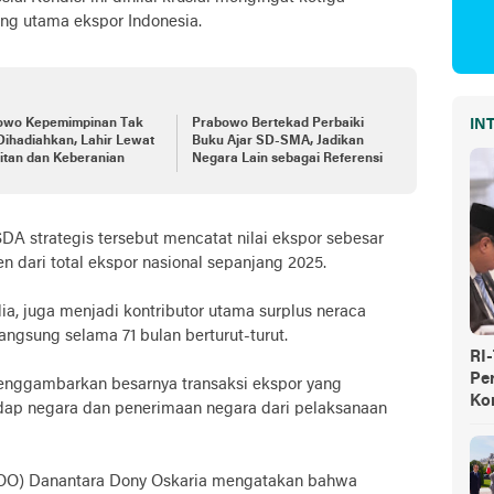
ng utama ekspor Indonesia.
owo Kepemimpinan Tak
Prabowo Bertekad Perbaiki
IN
Dihadiahkan, Lahir Lewat
Buku Ajar SD-SMA, Jadikan
itan dan Keberanian
Negara Lain sebagai Referensi
A strategis tersebut mencatat nilai ekspor sebesar
sen dari total ekspor nasional sepanjang 2025.
ia, juga menjadi kontributor utama surplus neraca
ngsung selama 71 bulan berturut-turut.
RI
Pe
menggambarkan besarnya transaksi ekspor yang
Ko
dap negara dan penerimaan negara dari pelaksanaan
 (COO) Danantara Dony Oskaria mengatakan bahwa