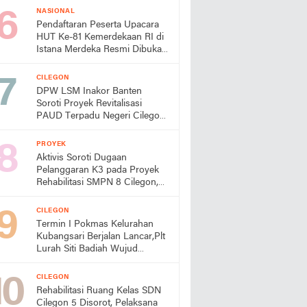
NASIONAL
Pendaftaran Peserta Upacara
HUT Ke-81 Kemerdekaan RI di
Istana Merdeka Resmi Dibuka
Hari Ini 5 Agustus 2026
CILEGON
DPW LSM Inakor Banten
Soroti Proyek Revitalisasi
PAUD Terpadu Negeri Cilegon,
Minta Dindik Lakukan Evaluasi
PROYEK
Aktivis Soroti Dugaan
Pelanggaran K3 pada Proyek
Rehabilitasi SMPN 8 Cilegon,
Minta Dindik Bertindak
CILEGON
Termin I Pokmas Kelurahan
Kubangsari Berjalan Lancar,Plt
Lurah Siti Badiah Wujud
Kolaborasi untuk Kemajuan
Lingkungan
CILEGON
Rehabilitasi Ruang Kelas SDN
Cilegon 5 Disorot, Pelaksana