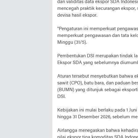
dan validitas data ekspor SDA Indones
mencegah praktik kecurangan ekspor, sep
devisa hasil ekspor.
"Pengaturan ini memperkuat pengawasan 
memperkuat pengawasan dan tata kelola
Minggu (31/5).
Pembentukan DSI merupakan tindak lanj
Ekspor SDA yang sebelumnya diumumka
Aturan tersebut menyebutkan bahwa ek
sawit (CPO), batu bara, dan paduan be
(BUMN) yang ditunjuk sebagai eksport
DSI.
Kebijakan ini mulai berlaku pada 1 Jun
hingga 31 Desember 2026, sebelum mem
Airlangga menegaskan bahwa kehadiran
nilai ekspor tiga komoditas SDA Indones