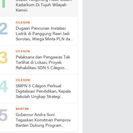
Kadarkum Di Tujuh Wilayah
Kemiri
CILEGON
Dugaan Pencurian Instalasi
Listrik di Panggung Rawi Jadi
Sorotan, Warga Minta PLN dan
Aparat Segera Bertindak
CILEGON
Pelaksana dan Pengawas Tak
Terlihat di Lokasi, Proyek
Rehabilitasi SDN 5 Cilegon
Disorot, Dindikbud Diminta
Turun Tangan
CILEGON
SMPN 5 Cilegon Perkuat
Digitalisasi Pendidikan, Kepala
Sekolah Ungkap Strategi
Pengembangan dan Program
Unggulan Siswa
BANTEN
Gubernur Andra Soni
Tegaskan Komitmen Pemprov
Banten Dukung Program
Makan Bergizi Gratis