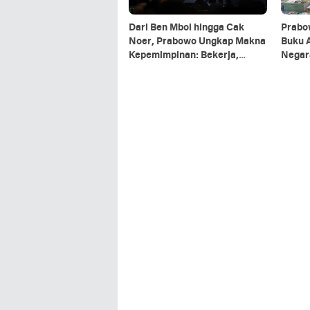
Dari Ben Mboi hingga Cak
Prabo
Noer, Prabowo Ungkap Makna
Buku 
Kepemimpinan: Bekerja,
Negar
Cintai Rakyat & Gunakan Akal
Refere
Sehat*