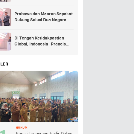
Kehormatan Kenegaraan
Prancis
Prabowo dan Macron Sepakat
Dukung Solusi Dua Negara
untuk Palestina
Di Tengah Ketidakpastian
Global, Indonesia–Prancis
Perkuat Kemitraan Strategis
energi hingga pendidikan
LER
HUKUM
Bupati Tangerang Hadir Dalam