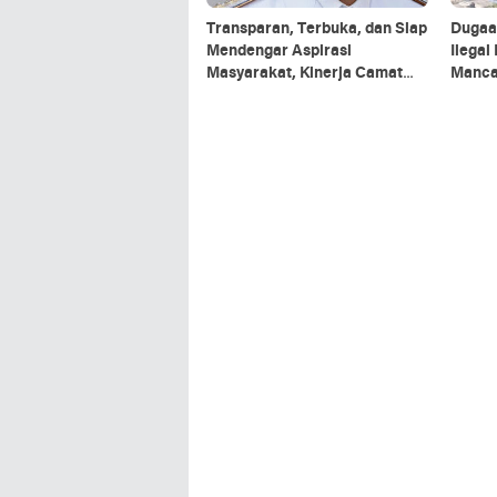
Transparan, Terbuka, dan Siap
Dugaa
Mendengar Aspirasi
Ilegal Di Desa Batu Kuda
Masyarakat, Kinerja Camat
Mancak Dikeluhkan p
Kramatwatu Tuai Apresiasi
jaln,A
Minta 