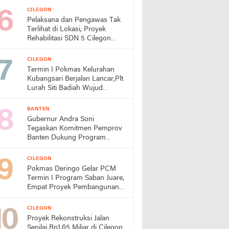
CILEGON
Pelaksana dan Pengawas Tak
Terlihat di Lokasi, Proyek
Rehabilitasi SDN 5 Cilegon
Disorot, Dindikbud Diminta
Turun Tangan
CILEGON
Termin I Pokmas Kelurahan
Kubangsari Berjalan Lancar,Plt
Lurah Siti Badiah Wujud
Kolaborasi untuk Kemajuan
Lingkungan
BANTEN
Gubernur Andra Soni
Tegaskan Komitmen Pemprov
Banten Dukung Program
Makan Bergizi Gratis
CILEGON
Pokmas Deringo Gelar PCM
Termin I Program Saban Juare,
Empat Proyek Pembangunan
Segera Dimulai
CILEGON
Proyek Rekonstruksi Jalan
Senilai Rp1,65 Miliar di Cilegon