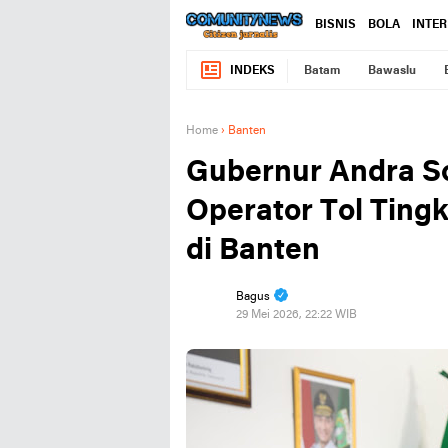
BISNIS
BOLA
INTE
INDEKS
Batam
Bawaslu
Home
›
Banten
Gubernur Andra S
Operator Tol Ting
di Banten
Bagus
29 Mei 2026, 22:22 WIB