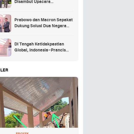
Disambut Upacara
Kehormatan Kenegaraan
Prancis
Prabowo dan Macron Sepakat
Dukung Solusi Dua Negara
untuk Palestina
Di Tengah Ketidakpastian
Global, Indonesia–Prancis
Perkuat Kemitraan Strategis
energi hingga pendidikan
LER
PROYEK