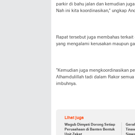
parkir di bahu jalan dan kemudian juga
Nah ini kita koordinasikan,” ungkap And
Rapat tersebut juga membahas terkait d
yang mengalami kerusakan maupun gan
“Kemudian juga mengkoordinasikan perb
Alhamdulillah tadi dalam Rakor semua
imbuhnya.
Lihat juga
Wagub Dimyati Dorong Setiap
Gera
Perusahaan di Banten Bentuk
Tinaw
Unit Zakat
Sisw