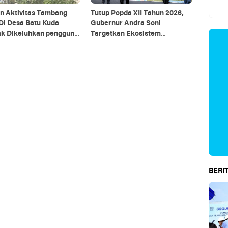
n Aktivitas Tambang
Tutup Popda XII Tahun 2026,
Gubernur Andra Soni
engguna
Targetkan Ekosistem
PH Dan Pemerintah Di
Pembinaan Olahraga
Bertindak Tegas
BERIT