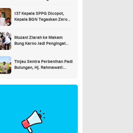
137 Kepala SPPG Dicopot,
Kepala BGN Tegaskan Zero
Tolerance Kasus Keracunan
MBG
Muzani Ziarah ke Makam
Bung Karno Jadi Pengingat
Indonesia Rumah Bersama
Tinjau Sentra Perbenihan Padi
Bulungan, Hj. Rahmawati:
Program Prabowo Bikin
Petani Makin Optimistis