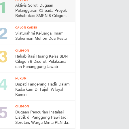
Aktivis Soroti Dugaan
Pelanggaran K3 pada Proyek
Rehabilitasi SMPN 8 Cilegon,
Minta Dindik Bertindak
CALON KADES
Silaturahmi Keluarga, Imam
Suherman Mohon Doa Restu
CILEGON
Rehabilitasi Ruang Kelas SDN
Cilegon 5 Disorot, Pelaksana
dan Penanggung Jawab
Lapangan Diduga Jarang
Berada di Lokasi
HUKUM
Bupati Tangerang Hadir Dalam
Kadarkum Di Tujuh Wilayah
Kemiri
CILEGON
Dugaan Pencurian Instalasi
Listrik di Panggung Rawi Jadi
Sorotan, Warga Minta PLN dan
Aparat Segera Bertindak