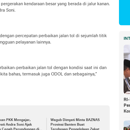
 pergerakan kendaraan besar yang berada di jalur kanan.
ra Soni.
engan percepatan perbaikan jalan tol di sejumlah titik
IN
gguan pelayanan lainnya.
aikan-perbaikan jalan tol dengan kondisi saat ini dan
 kita bahas, termasuk juga ODOL dan sebagainya,”
RI
Pe
Ko
kan PKK Mengajar,
Wagub Dimyati Minta BAZNAS
ati Andra Soni Ajak
Provinsi Banten Buat
a Cegah Perundungan di
Terobosan Pengelolaan Zakat