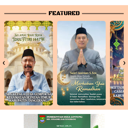
FEATURED
‹
›