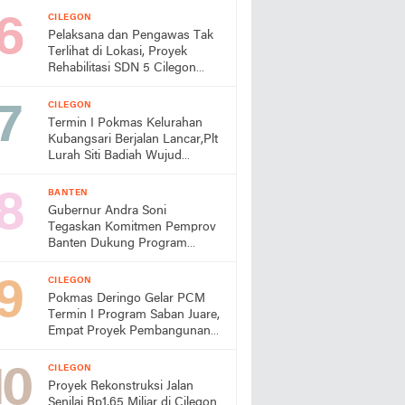
CILEGON
Pelaksana dan Pengawas Tak
Terlihat di Lokasi, Proyek
Rehabilitasi SDN 5 Cilegon
Disorot, Dindikbud Diminta
Turun Tangan
CILEGON
Termin I Pokmas Kelurahan
Kubangsari Berjalan Lancar,Plt
Lurah Siti Badiah Wujud
Kolaborasi untuk Kemajuan
Lingkungan
BANTEN
Gubernur Andra Soni
Tegaskan Komitmen Pemprov
Banten Dukung Program
Makan Bergizi Gratis
CILEGON
Pokmas Deringo Gelar PCM
Termin I Program Saban Juare,
Empat Proyek Pembangunan
Segera Dimulai
CILEGON
Proyek Rekonstruksi Jalan
Senilai Rp1,65 Miliar di Cilegon