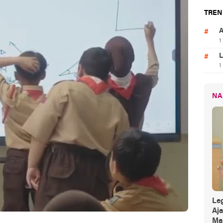
TREN
A
1
L
1
NA
Leg
Aj
Mak