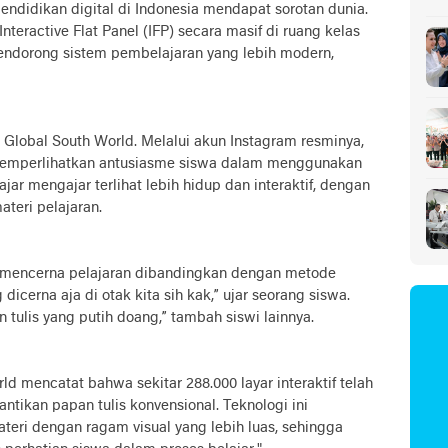
endidikan digital di Indonesia mendapat sorotan dunia.
Sa
nteractive Flat Panel (IFP) secara masif di ruang kelas
mendorong sistem pembelajaran yang lebih modern,
, Global South World. Melalui akun Instagram resminya,
memperlihatkan antusiasme siswa dalam menggunakan
ajar mengajar terlihat lebih hidup dan interaktif, dengan
teri pelajaran.
mencerna pelajaran dibandingkan dengan metode
icerna aja di otak kita sih kak,” ujar seorang siswa.
n tulis yang putih doang,” tambah siswi lainnya.
d mencatat bahwa sekitar 288.000 layar interaktif telah
ntikan papan tulis konvensional. Teknologi ini
ri dengan ragam visual yang lebih luas, sehingga