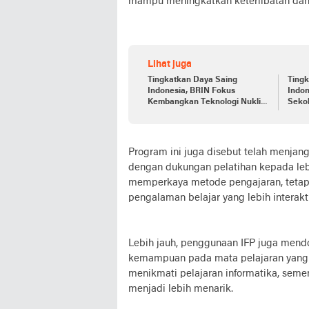
mampu meningkatkan keterlibatan dan p
Lihat juga
Tingkatkan Daya Saing
Ting
Indonesia, BRIN Fokus
Indo
Kembangkan Teknologi Nuklir
Seko
hingga AI
Undan
Duni
Program ini juga disebut telah menjan
dengan dukungan pelatihan kepada lebih
memperkaya metode pengajaran, tetap
pengalaman belajar yang lebih interaktif
Lebih jauh, penggunaan IFP juga men
kemampuan pada mata pelajaran yang 
menikmati pelajaran informatika, sem
menjadi lebih menarik.