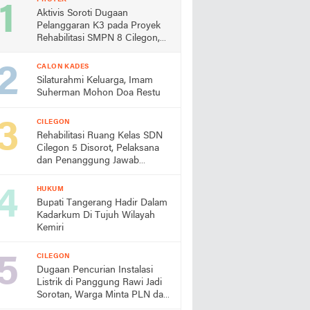
Aktivis Soroti Dugaan
Pelanggaran K3 pada Proyek
Rehabilitasi SMPN 8 Cilegon,
Minta Dindik Bertindak
CALON KADES
Silaturahmi Keluarga, Imam
Suherman Mohon Doa Restu
CILEGON
Rehabilitasi Ruang Kelas SDN
Cilegon 5 Disorot, Pelaksana
dan Penanggung Jawab
Lapangan Diduga Jarang
Berada di Lokasi
HUKUM
Bupati Tangerang Hadir Dalam
Kadarkum Di Tujuh Wilayah
Kemiri
CILEGON
Dugaan Pencurian Instalasi
Listrik di Panggung Rawi Jadi
Sorotan, Warga Minta PLN dan
Aparat Segera Bertindak