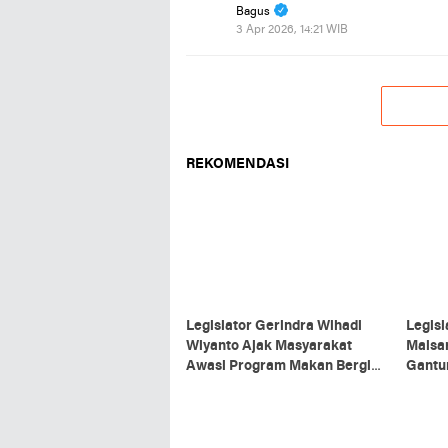
Bagus
3 Apr 2026, 14:21 WIB
REKOMENDASI
Legislator Gerindra Wihadi
Legisl
Wiyanto Ajak Masyarakat
Maisa
Awasi Program Makan Bergizi
Gantun
Gratis agar Tepat Sasaran
Aspir