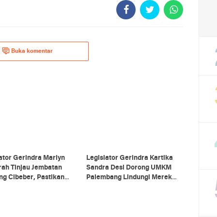
Buka komentar
ator Gerindra Marlyn
Legislator Gerindra Kartika
rah Tinjau Jembatan
Sandra Desi Dorong UMKM
g Cibeber, Pastikan
Palembang Lindungi Merek
asi Warga Terlaksana
Usaha