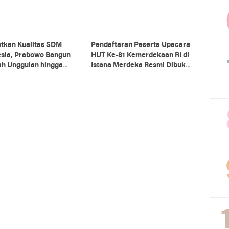
atkan Kualitas SDM
Pendaftaran Peserta Upacara
esia, Prabowo Bangun
HUT Ke-81 Kemerdekaan RI di
ah Unggulan hingga
Istana Merdeka Resmi Dibuka
 Universitas Terbaik
Hari Ini 5 Agustus 2026