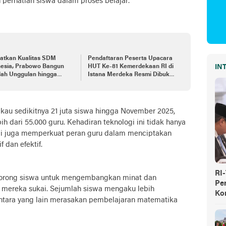
erhatian siswa dalam proses belajar."
katkan Kualitas SDM
Pendaftaran Peserta Upacara
nesia, Prabowo Bangun
HUT Ke-81 Kemerdekaan RI di
IN
lah Unggulan hingga
Istana Merdeka Resmi Dibuka
g Universitas Terbaik
Hari Ini 5 Agustus 2026
a
gkau sedikitnya 21 juta siswa hingga November 2025,
 dari 55.000 guru. Kehadiran teknologi ini tidak hanya
i juga memperkuat peran guru dalam menciptakan
 dan efektif.
RI
dorong siswa untuk mengembangkan minat dan
Pe
mereka sukai. Sejumlah siswa mengaku lebih
Ko
entara yang lain merasakan pembelajaran matematika