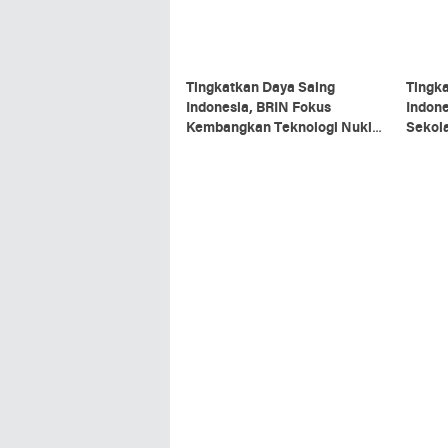
Tingkatkan Daya Saing
Tingk
Indonesia, BRIN Fokus
Indon
Kembangkan Teknologi Nuklir
Sekol
hingga AI
Undang
Dunia