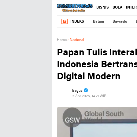
BISNIS
BOLA
INTE
INDEKS
Batam
Bawaslu
Home
›
Nasional
Papan Tulis Interak
Indonesia Bertran
Digital Modern
Bagus
3 Apr 2026, 14:21 WIB