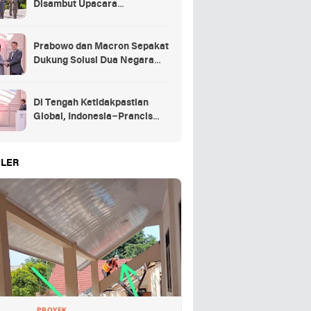
Disambut Upacara
Kehormatan Kenegaraan
Prancis
Prabowo dan Macron Sepakat
Dukung Solusi Dua Negara
untuk Palestina
Di Tengah Ketidakpastian
Global, Indonesia–Prancis
Perkuat Kemitraan Strategis
energi hingga pendidikan
LER
PROYEK