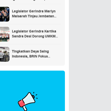
saran
Legislator Gerindra Marlyn
Maisarah Tinjau Jembatan
Gantung Cibeber, Pastikan
Aspirasi Warga Terlaksana
Legislator Gerindra Kartika
Sandra Desi Dorong UMKM
Palembang Lindungi Merek
Usaha
Tingkatkan Daya Saing
Indonesia, BRIN Fokus
Kembangkan Teknologi Nuklir
hingga AI