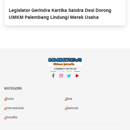
Legislator Gerindra Kartika Sandra Desi Dorong
UMKM Palembang Lindungi Merek Usaha
CONNECT WITH US
Facebook
Instagram
Twitter
YouTube
KATEGORI
Bisnis
Bola
Internasional
Nasional
ShowBiz