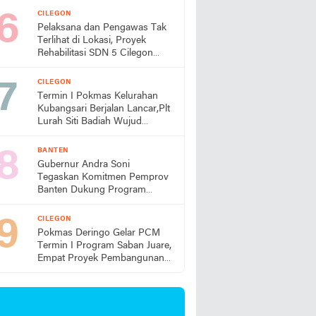
CILEGON
Pelaksana dan Pengawas Tak
Terlihat di Lokasi, Proyek
Rehabilitasi SDN 5 Cilegon
Disorot, Dindikbud Diminta
Turun Tangan
CILEGON
Termin I Pokmas Kelurahan
Kubangsari Berjalan Lancar,Plt
Lurah Siti Badiah Wujud
Kolaborasi untuk Kemajuan
Lingkungan
BANTEN
Gubernur Andra Soni
Tegaskan Komitmen Pemprov
Banten Dukung Program
Makan Bergizi Gratis
CILEGON
Pokmas Deringo Gelar PCM
Termin I Program Saban Juare,
Empat Proyek Pembangunan
Segera Dimulai