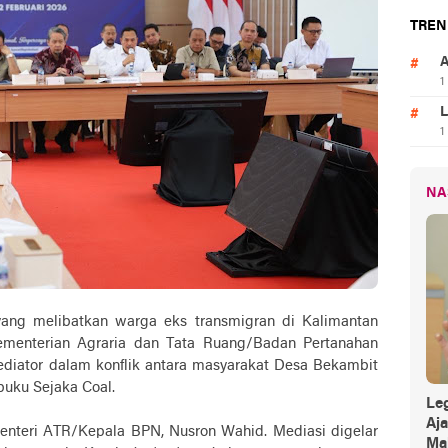
TREN
A
1
L
1
NA
yang melibatkan warga eks transmigran di Kalimantan
ementerian Agraria dan Tata Ruang/Badan Pertanahan
diator dalam konflik antara masyarakat Desa Bekambit
uku Sejaka Coal.
Leg
Aj
 Menteri ATR/Kepala BPN, Nusron Wahid. Mediasi digelar
Mak