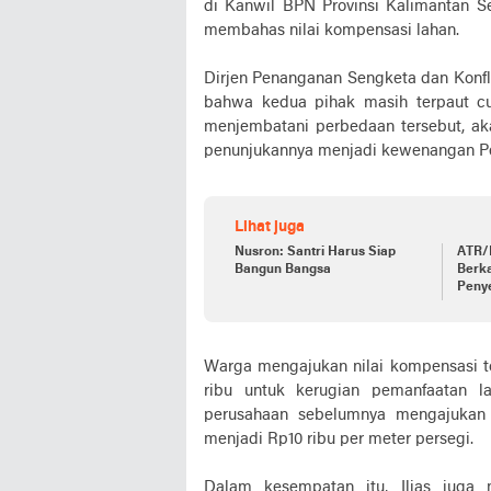
di Kanwil BPN Provinsi Kalimantan 
membahas nilai kompensasi lahan.
Dirjen Penanganan Sengketa dan Konfli
bahwa kedua pihak masih terpaut c
menjembatani perbedaan tersebut, aka
penunjukannya menjadi kewenangan P
Lihat juga
Nusron: Santri Harus Siap
ATR/
Bangun Bangsa
Berka
Peny
Warga mengajukan nilai kompensasi tot
ribu untuk kerugian pemanfaatan l
perusahaan sebelumnya mengajukan 
menjadi Rp10 ribu per meter persegi.
Dalam kesempatan itu, Iljas jug