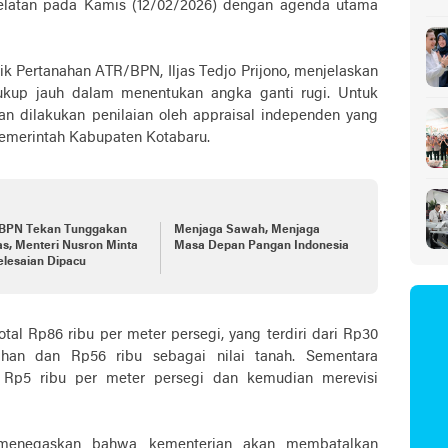
Selatan pada Kamis (12/02/2026) dengan agenda utama
Sa
k Pertanahan ATR/BPN, Iljas Tedjo Prijono, menjelaskan
ukup jauh dalam menentukan angka ganti rugi. Untuk
n dilakukan penilaian oleh appraisal independen yang
emerintah Kabupaten Kotabaru.
BPN Tekan Tunggakan
Menjaga Sawah, Menjaga
s, Menteri Nusron Minta
Masa Depan Pangan Indonesia
elesaian Dipacu
al Rp86 ribu per meter persegi, yang terdiri dari Rp30
ahan dan Rp56 ribu sebagai nilai tanah. Sementara
Rp5 ribu per meter persegi dan kemudian merevisi
a menegaskan bahwa kementerian akan membatalkan