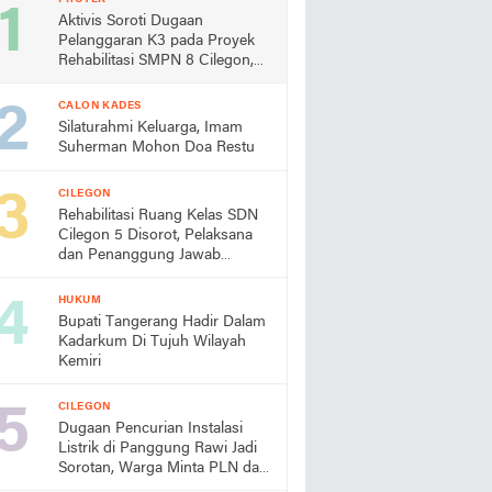
Aktivis Soroti Dugaan
Pelanggaran K3 pada Proyek
Rehabilitasi SMPN 8 Cilegon,
Minta Dindik Bertindak
CALON KADES
Silaturahmi Keluarga, Imam
Suherman Mohon Doa Restu
CILEGON
Rehabilitasi Ruang Kelas SDN
Cilegon 5 Disorot, Pelaksana
dan Penanggung Jawab
Lapangan Diduga Jarang
Berada di Lokasi
HUKUM
Bupati Tangerang Hadir Dalam
Kadarkum Di Tujuh Wilayah
Kemiri
CILEGON
Dugaan Pencurian Instalasi
Listrik di Panggung Rawi Jadi
Sorotan, Warga Minta PLN dan
Aparat Segera Bertindak