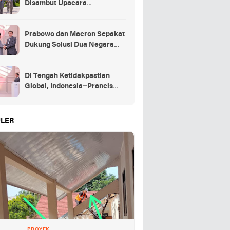
Disambut Upacara
Kehormatan Kenegaraan
Prancis
Prabowo dan Macron Sepakat
Dukung Solusi Dua Negara
untuk Palestina
Di Tengah Ketidakpastian
Global, Indonesia–Prancis
Perkuat Kemitraan Strategis
energi hingga pendidikan
LER
PROYEK