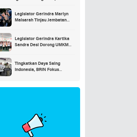
saran
Legislator Gerindra Marlyn
Maisarah Tinjau Jembatan
Gantung Cibeber, Pastikan
Aspirasi Warga Terlaksana
Legislator Gerindra Kartika
Sandra Desi Dorong UMKM
Palembang Lindungi Merek
Usaha
Tingkatkan Daya Saing
Indonesia, BRIN Fokus
Kembangkan Teknologi Nuklir
hingga AI