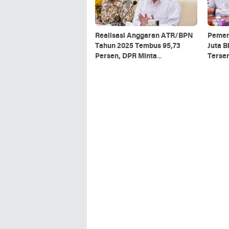
Realisasi Anggaran ATR/BPN
Pemer
Tahun 2025 Tembus 95,73
Juta B
Persen, DPR Minta
Terser
Pengawasan Diperkuat
MBR