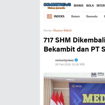
BISNIS
BOLA
INTE
INDEKS
Batam
Bawaslu
Home
›
Nusron Wahid
717 SHM Dikembal
Bekambit dan PT S
comunitynews
26 Feb 2026, 23:28 WIB