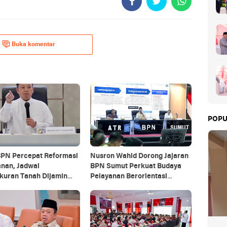
Buka komentar
POPU
PN Percepat Reformasi
Nusron Wahid Dorong Jajaran
anan, Jadwal
BPN Sumut Perkuat Budaya
kuran Tanah Dijamin
Pelayanan Berorientasi
al Tujuh Hari
Masyarakat