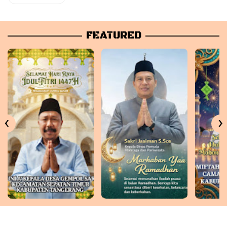
FEATURED
‹
›