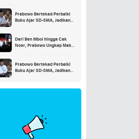
Prabowo Bertekad Perbaiki
Buku Ajar SD-SMA, Jadikan
Negara Lain sebagai
Referensi
Dari Ben Mboi hingga Cak
Noer, Prabowo Ungkap Makna
Kepemimpinan: Bekerja,
Cintai Rakyat & Gunakan Akal
Sehat*
Prabowo Bertekad Perbaiki
Buku Ajar SD-SMA, Jadikan
Negara Lain sebagai
Referensi