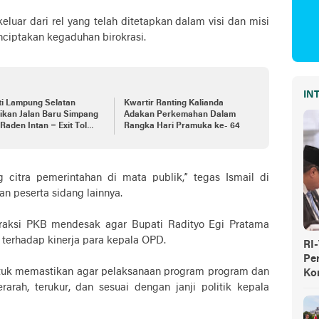
luar dari rel yang telah ditetapkan dalam visi dan misi
nciptakan kegaduhan birokrasi.
IN
ti Lampung Selatan
Kwartir Ranting Kalianda
ikan Jalan Baru Simpang
Adakan Perkemahan Dalam
Raden Intan – Exit Tol
Rangka Hari Pramuka ke- 64
nda
 citra pemerintahan di mata publik,” tegas Ismail di
 peserta sidang lainnya.
 Fraksi PKB mendesak agar Bupati Radityo Egi Pratama
terhadap kinerja para kepala OPD.
RI
Pe
 untuk memastikan agar pelaksanaan program program dan
Ko
rah, terukur, dan sesuai dengan janji politik kepala