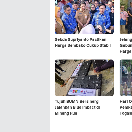
Sekda Supriyanto Pastikan
Jelang 
Harga Sembako Cukup Stabil
Gabun
Harga
Selat
Tujuh BUMN Bersinergi
Hari 
Jalankan Blue Impact di
Pemka
Minang Rua
Tegas
Pusat