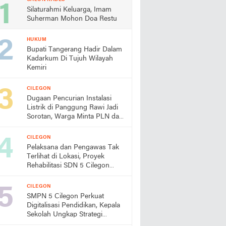
Silaturahmi Keluarga, Imam
Suherman Mohon Doa Restu
HUKUM
Bupati Tangerang Hadir Dalam
Kadarkum Di Tujuh Wilayah
Kemiri
CILEGON
Dugaan Pencurian Instalasi
Listrik di Panggung Rawi Jadi
Sorotan, Warga Minta PLN dan
Aparat Segera Bertindak
CILEGON
Pelaksana dan Pengawas Tak
Terlihat di Lokasi, Proyek
Rehabilitasi SDN 5 Cilegon
Disorot, Dindikbud Diminta
Turun Tangan
CILEGON
SMPN 5 Cilegon Perkuat
Digitalisasi Pendidikan, Kepala
Sekolah Ungkap Strategi
Pengembangan dan Program