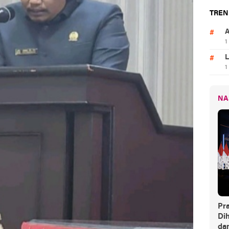
TREN
A
1
L
1
NA
Pr
Dih
da