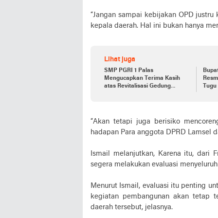
“Jangan sampai kebijakan OPD justru ke
kepala daerah. Hal ini bukan hanya me
Lihat juga
SMP PGRI 1 Palas
Bupa
Mengucapkan Terima Kasih
Resm
atas Revitalisasi Gedung
Tugu 
Sekolah
Kalia
“Akan tetapi juga berisiko mencoreng
hadapan Para anggota DPRD Lamsel dan
Ismail melanjutkan, Karena itu, dari
segera melakukan evaluasi menyeluruh 
Menurut Ismail, evaluasi itu penting
kegiatan pembangunan akan tetap tera
daerah tersebut, jelasnya.