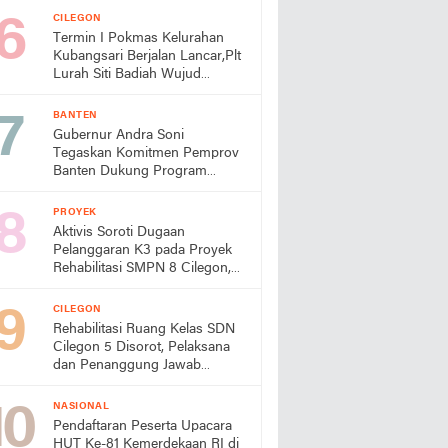
Unggulan Siswa
CILEGON
Termin I Pokmas Kelurahan
Kubangsari Berjalan Lancar,Plt
Lurah Siti Badiah Wujud
Kolaborasi untuk Kemajuan
Lingkungan
BANTEN
Gubernur Andra Soni
Tegaskan Komitmen Pemprov
Banten Dukung Program
Makan Bergizi Gratis
PROYEK
Aktivis Soroti Dugaan
Pelanggaran K3 pada Proyek
Rehabilitasi SMPN 8 Cilegon,
Minta Dindik Bertindak
CILEGON
Rehabilitasi Ruang Kelas SDN
Cilegon 5 Disorot, Pelaksana
dan Penanggung Jawab
Lapangan Diduga Jarang
Berada di Lokasi
NASIONAL
Pendaftaran Peserta Upacara
HUT Ke-81 Kemerdekaan RI di