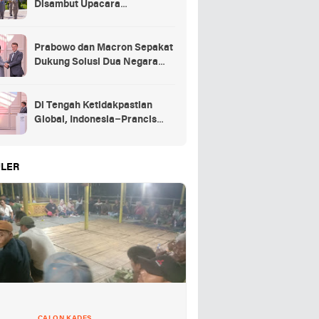
Disambut Upacara
Kehormatan Kenegaraan
Prancis
Prabowo dan Macron Sepakat
Dukung Solusi Dua Negara
untuk Palestina
Di Tengah Ketidakpastian
Global, Indonesia–Prancis
Perkuat Kemitraan Strategis
energi hingga pendidikan
LER
CALON KADES