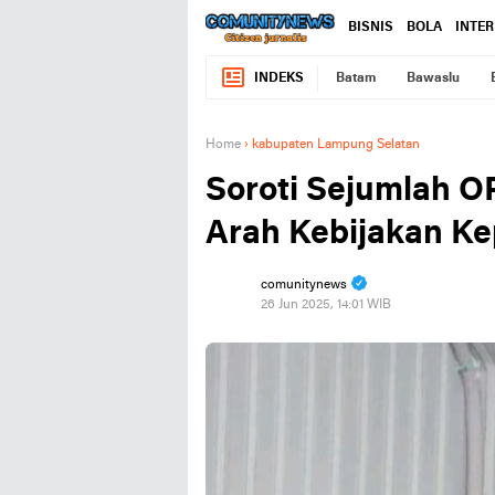
BISNIS
BOLA
INTE
INDEKS
Batam
Bawaslu
Home
›
kabupaten Lampung Selatan
Soroti Sejumlah OP
Arah Kebijakan Ke
comunitynews
26 Jun 2025, 14:01 WIB