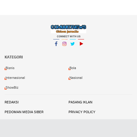
CONNECT WITH US
Facebook
Instagram
Twitter
YouTube
KATEGORI
Bisnis
Bola
Internasional
Nasional
ShowBiz
REDAKSI
PASANG IKLAN
PEDOMAN MEDIA SIBER
PRIVACY POLICY
DISCLAIMER
TRANDSATU
Copyright ©
2026 Comunitynews