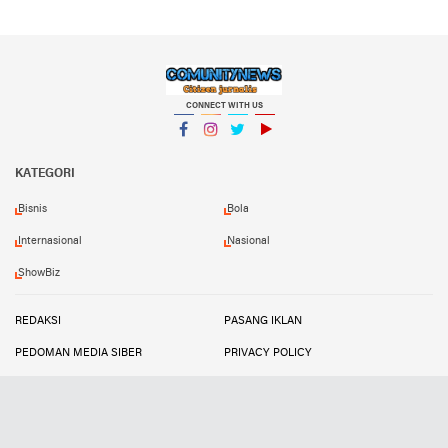
CONNECT WITH US
Facebook
Instagram
Twitter
YouTube
KATEGORI
Bisnis
Bola
Internasional
Nasional
ShowBiz
REDAKSI
PASANG IKLAN
PEDOMAN MEDIA SIBER
PRIVACY POLICY
DISCLAIMER
TRANDSATU
Copyright ©
2026 Comunitynews